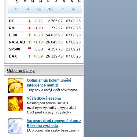
1d
5d
1m
3m
6m
1y
PX
-0,71
2 785,07
07.08.26
RM
-1,20
772,27
07.08.26
DJIA
+0,28
54 036,93
07.08.26
NASDAQ
+1,13
26 645,60
07.08.26
SP500
0,00
4 357,73
22.09.21
DAX
+0,69
26 319,45
07.08.26
Odborné články
Optimismus kolem umělé
inteligence nemizí
Trhy navíc chtějí vidět návratnost
Výsledková sezóna
Nasdaq pod tlakem, luxus s
rozdílnými výsledky a vývoj akcií
CSG před klíčovými výsledky
Varování před ropným šokem z
Blízkého východu
ECB ponechala sazby beze změny