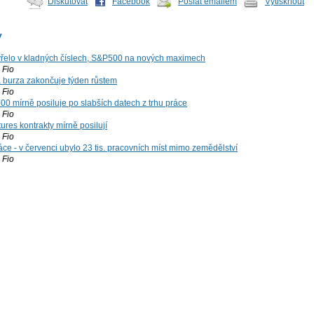
Diskutovat
Facebook
Poslat emailem
Vytisknout
y
řelo v kladných číslech, S&P500 na nových maximech
Fio
á burza zakončuje týden růstem
Fio
00 mírně posiluje po slabších datech z trhu práce
Fio
ures kontrakty mírně posilují
Fio
ce - v červenci ubylo 23 tis. pracovních míst mimo zemědělství
Fio