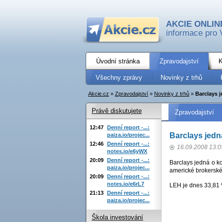
AKCIE ONLIN
informace pro 
Úvodní stránka
Zpravodajství
K
Všechny zprávy
Novinky z trhů
Akcie.cz
»
Zpravodajství
»
Novinky z trhů
»
Barclays 
Právě diskutujete
Zpravodajství
12:47
Denní report -...:
Barclays jed
paiza.io/projec...
12:46
Denní report -...:
16.09.2008 13:0
notes.io/e6yWX
20:09
Denní report -...:
Barclays jedná o ko
paiza.io/projec...
americké brokersk
20:09
Denní report -...:
notes.io/e6rL7
LEH je dnes 33,81 
21:13
Denní report -...:
paiza.io/projec...
Škola investování