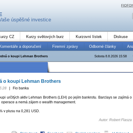
FIOFO
E
Vaše úspěšné investice
urzy CZ
Kurzy světových burz
Kurzovní lístek
Diskuse
Komentáře a doporučení
Firemní zprávy
Odborné články
An
jedná o koupi Lehman Brothers
Sobota 8.8.2026 15:58
ná o koupi Lehman Brothers
5:28
|
Fio banka
upi určitých aktiv Lehman Brothers (LEH) po jejím bankrotu. Barclays se zajímá o
é operace a nemá zájem o wealth management.
% v plusu na 0,281 USD.
Autor: Robert Flasza