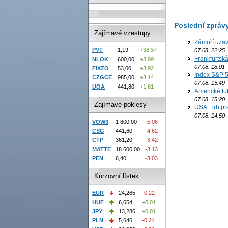
Poslední zpráv
Zajímavé vzestupy
Zámoří uzav
PVT
1,19
+38,37
07.08. 22:25
Frankfurtsk
NLOK
600,00
+3,99
07.08. 18:01
FIXZO
53,00
+3,92
Index S&P 5
CZGCE
985,00
+3,14
07.08. 15:49
UQA
441,80
+1,61
Americké fut
07.08. 15:20
Zajímavé poklesy
USA: Trh prá
07.08. 14:50
VOW3
1 800,00
-5,06
CSG
441,60
-4,62
CTP
361,20
-3,42
MATTE
18 600,00
-3,13
PEN
6,40
-3,03
Kurzovní lístek
EUR
24,265
-0,22
HUF
6,654
+0,01
JPY
13,286
+0,01
PLN
5,646
-0,24