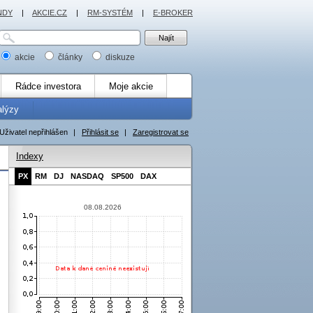
NDY
|
AKCIE.CZ
|
RM-SYSTÉM
|
E-BROKER
akcie
články
diskuze
Rádce investora
Moje akcie
alýzy
Uživatel nepřihlášen
|
Přihlásit se
|
Zaregistrovat se
Indexy
PX
RM
DJ
NASDAQ
SP500
DAX
08.08.2026