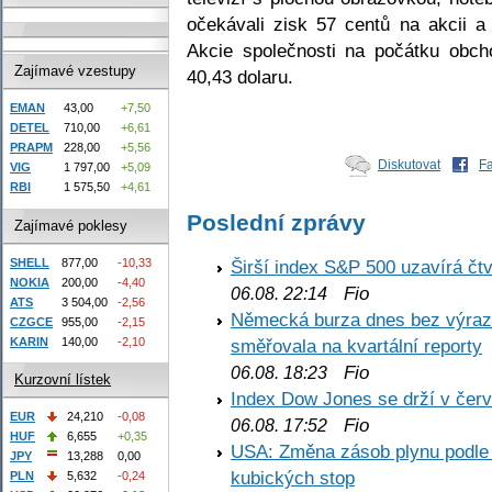
očekávali zisk 57 centů na akcii a 
Akcie společnosti na počátku obch
Zajímavé vzestupy
40,43 dolaru.
EMAN
43,00
+7,50
DETEL
710,00
+6,61
PRAPM
228,00
+5,56
Diskutovat
F
VIG
1 797,00
+5,09
RBI
1 575,50
+4,61
Poslední zprávy
Zajímavé poklesy
SHELL
877,00
-10,33
Širší index S&P 500 uzavírá čt
NOKIA
200,00
-4,40
Fio
06.08. 22:14
ATS
3 504,00
-2,56
Německá burza dnes bez výrazn
CZGCE
955,00
-2,15
KARIN
140,00
-2,10
směřovala na kvartální reporty
Fio
06.08. 18:23
Kurzovní lístek
Index Dow Jones se drží v čer
EUR
24,210
-0,08
Fio
06.08. 17:52
HUF
6,655
+0,35
USA: Změna zásob plynu podle E
JPY
13,288
0,00
kubických stop
PLN
5,632
-0,24