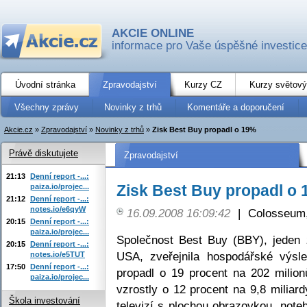
AKCIE ONLINE
informace pro Vaše úspěšné investice
Úvodní stránka
Zpravodajství
Kurzy CZ
Kurzy světový
Všechny zprávy
Novinky z trhů
Komentáře a doporučení
Akcie.cz
»
Zpravodajství
»
Novinky z trhů
»
Zisk Best Buy propadl o 19%
Právě diskutujete
Zpravodajství
21:13
Denní report -...:
Zisk Best Buy propadl o
paiza.io/projec...
21:12
Denní report -...:
notes.io/e6qyW
16.09.2008 16:09:42
|
Colosseum,
20:15
Denní report -...:
paiza.io/projec...
Společnost Best Buy (BBY), jeden z
20:15
Denní report -...:
USA, zveřejnila hospodářské výsle
notes.io/e5TUT
17:50
Denní report -...:
propadl o 19 procent na 202 milion
paiza.io/projec...
vzrostly o 12 procent na 9,8 milia
Škola investování
televizí s plochou obrazovkou, noteb