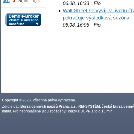
USD
20,976
-0,18
Fio
06.08. 16:33
Wall Street se vyvíji v úvodu 
pokračuje výsledková sezóna
Fio
06.08. 16:05
Copyright © 2025. Všechna práva vyhrazena.
Zdroje dat:
Burza cenných papírů Praha, a.s.
,
RM-SYSTÉM, česká burza cennýc
minut. Pro nepřihlášené jsou zpožděny i kurzy z BCPP, a to o 15 min.