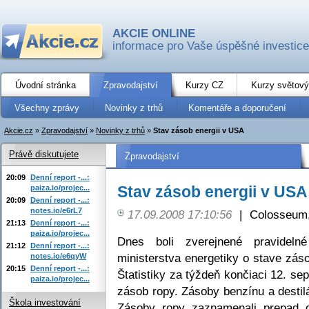
AKCIE ONLINE
informace pro Vaše úspěšné investice
Úvodní stránka
Zpravodajství
Kurzy CZ
Kurzy světový
Všechny zprávy
Novinky z trhů
Komentáře a doporučení
Akcie.cz
»
Zpravodajství
»
Novinky z trhů
»
Stav zásob energii v USA
Právě diskutujete
Zpravodajství
20:09
Denní report -...:
Stav zásob energii v USA
paiza.io/projec...
20:09
Denní report -...:
notes.io/e6rL7
17.09.2008 17:10:56
|
Colosseum,
21:13
Denní report -...:
paiza.io/projec...
Dnes boli zverejnené pravidelné
21:12
Denní report -...:
ministerstva energetiky o stave zás
notes.io/e6qyW
20:15
Denní report -...:
Štatistiky za týždeň končiaci 12. s
paiza.io/projec...
zásob ropy. Zásoby benzínu a destilá
Škola investování
Zásoby ropy zaznamenali prepad 