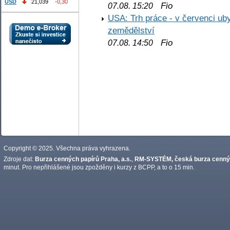
USD
21,039
-0,30
Fio
07.08. 15:20
USA: Trh práce - v červenci ub
zemědělství
Fio
07.08. 14:50
Copyright © 2025. Všechna práva vyhrazena.
Zdroje dat:
Burza cenných papírů Praha, a.s.
,
RM-SYSTÉM, česká burza cennýc
minut. Pro nepřihlášené jsou zpožděny i kurzy z BCPP, a to o 15 min.