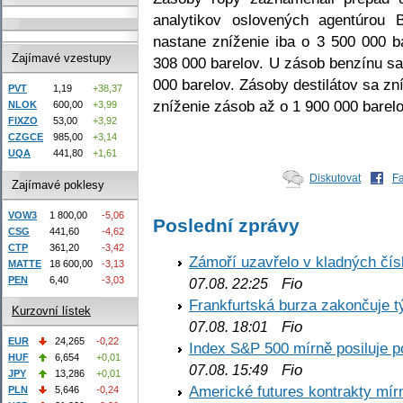
analytikov oslovených agentúrou
nastane zníženie iba o 3 500 000 b
Zajímavé vzestupy
308 000 barelov. U zásob benzínu sa
000 barelov. Zásoby destilátov sa zní
PVT
1,19
+38,37
zníženie zásob až o 1 900 000 barelo
NLOK
600,00
+3,99
FIXZO
53,00
+3,92
CZGCE
985,00
+3,14
UQA
441,80
+1,61
Diskutovat
F
Zajímavé poklesy
VOW3
1 800,00
-5,06
Poslední zprávy
CSG
441,60
-4,62
CTP
361,20
-3,42
Zámoří uzavřelo v kladných č
MATTE
18 600,00
-3,13
PEN
6,40
-3,03
Fio
07.08. 22:25
Frankfurtská burza zakončuje 
Kurzovní lístek
Fio
07.08. 18:01
EUR
24,265
-0,22
Index S&P 500 mírně posiluje p
HUF
6,654
+0,01
Fio
07.08. 15:49
JPY
13,286
+0,01
Americké futures kontrakty mírn
PLN
5,646
-0,24