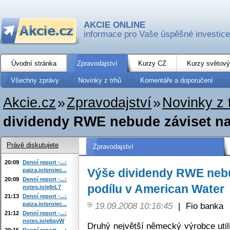
AKCIE ONLINE
informace pro Vaše úspěšné investice
Úvodní stránka
Zpravodajství
Kurzy CZ
Kurzy světový
Všechny zprávy
Novinky z trhů
Komentáře a doporučení
Akcie.cz
»
Zpravodajství
»
Novinky z 
dividendy RWE nebude záviset na p
Právě diskutujete
Zpravodajství
20:09
Denní report -...:
Výše dividendy RWE nebu
paiza.io/projec...
20:09
Denní report -...:
podílu v American Water
notes.io/e6rL7
21:13
Denní report -...:
paiza.io/projec...
19.09.2008 10:16:45
|
Fio banka
21:12
Denní report -...:
notes.io/e6qyW
Druhý největší německý výrobce uti
20:15
Denní report -...: