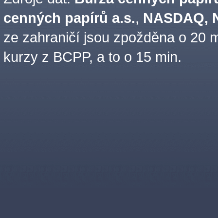
cenných papírů a.s.
,
NASDAQ, N
ze zahraničí jsou zpožděna o 20 m
kurzy z BCPP, a to o 15 min.