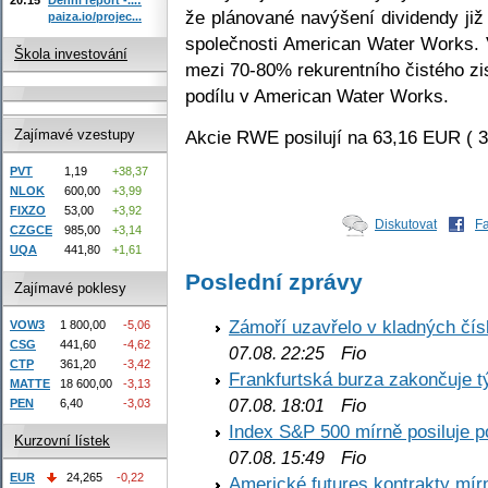
že plánované navýšení dividendy již
paiza.io/projec...
společnosti American Water Works. 
Škola investování
mezi 70-80% rekurentního čistého zi
podílu v American Water Works.
Akcie RWE posilují na 63,16 EUR ( 
Zajímavé vzestupy
PVT
1,19
+38,37
NLOK
600,00
+3,99
FIXZO
53,00
+3,92
Diskutovat
F
CZGCE
985,00
+3,14
UQA
441,80
+1,61
Poslední zprávy
Zajímavé poklesy
Zámoří uzavřelo v kladných č
VOW3
1 800,00
-5,06
CSG
441,60
-4,62
Fio
07.08. 22:25
CTP
361,20
-3,42
Frankfurtská burza zakončuje 
MATTE
18 600,00
-3,13
Fio
07.08. 18:01
PEN
6,40
-3,03
Index S&P 500 mírně posiluje p
Kurzovní lístek
Fio
07.08. 15:49
EUR
24,265
-0,22
Americké futures kontrakty mírn