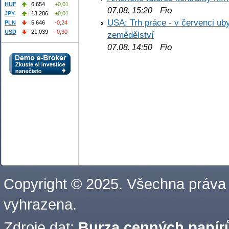
HUF
6,654
+0,01
Fio
07.08. 15:20
JPY
13,286
+0,01
USA: Trh práce - v červenci ub
PLN
5,646
-0,24
USD
21,039
-0,30
zemědělství
Fio
07.08. 14:50
Copyright © 2025. Všechna práva
vyhrazena.
Zdroje dat:
Burza cenných papírů