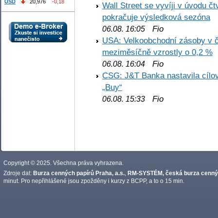
USD
20,976
-0,18
Wall Street se vyvíji v úvodu 
pokračuje výsledková sezóna
Fio
06.08. 16:05
USA: Velkoobchodní zásoby v č
meziměsíčně vzrostly o 0,2 %
Fio
06.08. 16:04
CSG: J&T Banka nastavila cílo
„Buy“
Fio
06.08. 15:33
Copyright © 2025. Všechna práva vyhrazena.
Zdroje dat:
Burza cenných papírů Praha, a.s.
,
RM-SYSTÉM, česká burza cennýc
minut. Pro nepřihlášené jsou zpožděny i kurzy z BCPP, a to o 15 min.