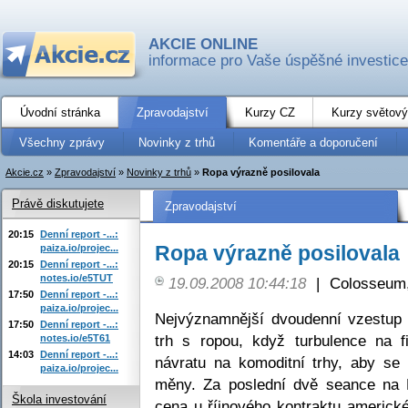
AKCIE ONLINE
informace pro Vaše úspěšné investice
Úvodní stránka
Zpravodajství
Kurzy CZ
Kurzy světový
Všechny zprávy
Novinky z trhů
Komentáře a doporučení
Akcie.cz
»
Zpravodajství
»
Novinky z trhů
»
Ropa výrazně posilovala
Právě diskutujete
Zpravodajství
20:15
Denní report -...:
Ropa výrazně posilovala
paiza.io/projec...
20:15
Denní report -...:
notes.io/e5TUT
19.09.2008 10:44:18
|
Colosseum,
17:50
Denní report -...:
paiza.io/projec...
Nejvýznamnější dvoudenní vzestup 
17:50
Denní report -...:
trh s ropou, když turbulence na f
notes.io/e5T61
14:03
Denní report -...:
návratu na komoditní trhy, aby se t
paiza.io/projec...
měny. Za poslední dvě seance na 
Škola investování
cena u říjnového kontraktu americk