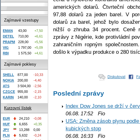
amerických dolarů. Čtvrteční obch
97,88 dolarů za jeden barel. V po
Zajímavé vzestupy
dolarů za barel, jehož bylo dosaže
nižší o zhruba 34 procent. Ceně 
EMAN
43,00
+7,50
zprávy z Nigérie, kde protivládní povs
DETEL
710,00
+6,61
PRAPM
228,00
+5,56
zahraničním ropným společnostem.
VIG
1 797,00
+5,09
došlo k výpadku produkce o 280 tisíc
RBI
1 575,50
+4,61
Zajímavé poklesy
SHELL
877,00
-10,33
Diskutovat
F
NOKIA
200,00
-4,40
ATS
3 504,00
-2,56
CZGCE
955,00
-2,15
Poslední zprávy
KARIN
140,00
-2,10
Index Dow Jones se drží v čer
Kurzovní lístek
Fio
06.08. 17:52
EUR
24,210
-0,08
USA: Změna zásob plynu podle E
HUF
6,655
+0,35
kubických stop
JPY
13,288
0,00
Fio
PLN
5,632
-0,24
06.08. 16:33