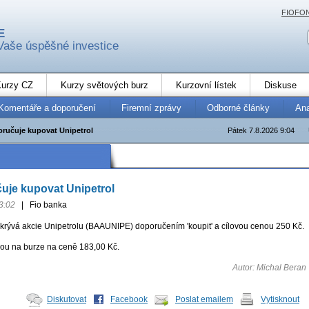
FIOFO
E
Vaše úspěšné investice
urzy CZ
Kurzy světových burz
Kurzovní lístek
Diskuse
Komentáře a doporučení
Firemní zprávy
Odborné články
An
oručuje kupovat Unipetrol
Pátek 7.8.2026 9:04
uje kupovat Unipetrol
3:02
|
Fio banka
krývá akcie Unipetrolu (BAAUNIPE) doporučením 'koupit' a cílovou cenou 250 Kč.
ou na burze na ceně 183,00 Kč.
Autor: Michal Beran
Diskutovat
Facebook
Poslat emailem
Vytisknout