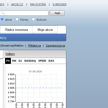
NDY
|
AKCIE.CZ
|
RM-SYSTÉM
|
E-BROKER
akcie
články
diskuze
Rádce investora
Moje akcie
alýzy
Uživatel nepřihlášen
|
Přihlásit se
|
Zaregistrovat se
Indexy
PX
RM
DJ
NASDAQ
SP500
DAX
07.08.2026