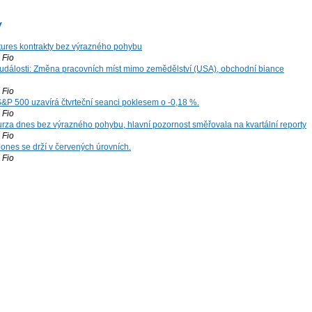
y
tures kontrakty bez výrazného pohybu
Fio
dálosti: Změna pracovních míst mimo zemědělství (USA), obchodní biance
Fio
S&P 500 uzavírá čtvrteční seanci poklesem o -0,18 %.
Fio
za dnes bez výrazného pohybu, hlavní pozornost směřovala na kvartální reporty
Fio
ones se drží v červených úrovních.
Fio