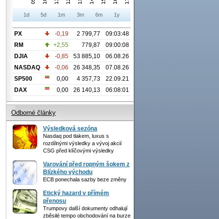
1d
5d
1m
3m
6m
1y
PX
-0,19
2 799,77
09:03:48
RM
+2,55
779,87
09:00:08
DJIA
-0,85
53 885,10
06.08.26
NASDAQ
-0,06
26 348,35
07.08.26
SP500
0,00
4 357,73
22.09.21
DAX
0,00
26 140,13
06:08:01
Odborné články
Výsledková sezóna
Nasdaq pod tlakem, luxus s
rozdílnými výsledky a vývoj akcií
CSG před klíčovými výsledky
Varování před ropným šokem z
Blízkého východu
ECB ponechala sazby beze změny
Etický hazard v přímém
přenosu
Trumpovy další dokumenty odhalují
zběsilé tempo obchodování na burze