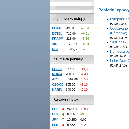
Poslední zpráv
Zajímavé vzestupy
Evropské fu
07.08. 08:39
Očekávané u
EMAN
43,00
+7,50
(Německo)
DETEL
710,00
+6,61
07.08. 08:05
PRAPM
228,00
+5,56
Širší index 
VIG
1 797,00
+5,09
06.08. 22:14
RBI
1 575,50
+4,61
Německá bur
06.08. 18:23
Zajímavé poklesy
Index Dow J
06.08. 17:52
SHELL
877,00
-10,33
NOKIA
200,00
-4,40
ATS
3 504,00
-2,56
CZGCE
955,00
-2,15
KARIN
140,00
-2,10
Kurzovní lístek
EUR
24,210
-0,08
HUF
6,655
+0,35
JPY
13,288
0,00
PLN
5,632
-0,24