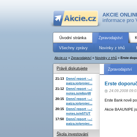
AKCIE ONLIN
informace pro 
Úvodní stránka
Zpravodajství
K
Všechny zprávy
Novinky z trhů
Akcie.cz
»
Zpravodajství
»
Novinky z trhů
»
Erste dop
Právě diskutujete
Zpravodajství
21:13
Denní report -...:
Erste doporuč
paiza.io/projec...
21:12
Denní report -...:
24.09.2008 09:0
notes.io/e6qyW
20:15
Denní report -...:
Erste Bank nově po
paiza.io/projec...
20:15
Denní report -...:
Akcie BAAUNIPE js
notes.io/e5TUT
17:50
Denní report -...:
paiza.io/projec...
Škola investování