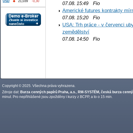
USD
21,039
-0,30
Fio
07.08. 15:49
Americké futures kontrakty mírn
Fio
07.08. 15:20
USA: Trh práce - v červenci ub
zemědělství
Fio
07.08. 14:50
Copyright © 2025. Všechna práva vyhrazena.
Zdroje dat:
Burza cenných papírů Praha, a.s.
,
RM-SYSTÉM, česká burza cennýc
minut. Pro nepřihlášené jsou zpožděny i kurzy z BCPP, a to o 15 min.