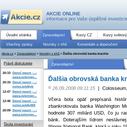
AKCIE ONLINE
informace pro Vaše úspěšné investice
Úvodní stránka
Zpravodajství
Kurzy CZ
Kurzy světový
Všechny zprávy
Novinky z trhů
Komentáře a doporučení
Akcie.cz
»
Zpravodajství
»
Novinky z trhů
»
Ďalšia obrovská banka krachla
Právě diskutujete
Zpravodajství
20:33
Denní report -...:
Ďalšia obrovská banka k
paiza.io/projec...
20:33
Denní report -...:
notes.io/e6iyb
26.09.2008 09:11:15
|
Colosseum,
12:47
Denní report -...:
paiza.io/projec...
Včera bola opäť prepísaná histó
12:46
Denní report -...:
zbankrotovala banka Washington M
notes.io/e6yWX
20:09
Denní report -...:
hodnote 307 miliárd USD, čo ju ra
paiza.io/projec...
bánk. Doterajším lídrom neslávnej
Škola investování
Illinois National Bank, ktorá v roku 