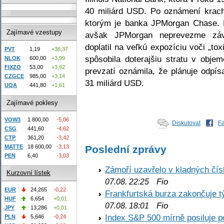
40 miliárd USD. Po oznámení krach
ktorým je banka JPMorgan Chase. P
Zajímavé vzestupy
avšak JPMorgan neprevezme zá
doplatil na veľkú expozíciu voči „t
PVT
1,19
+38,37
spôsobila doterajšiu stratu v obje
NLOK
600,00
+3,99
FIXZO
53,00
+3,92
prevzatí oznámila, že plánuje odpí
CZGCE
985,00
+3,14
31 miliárd USD.
UQA
441,80
+1,61
Zajímavé poklesy
VOW3
1 800,00
-5,06
Diskutovat
F
CSG
441,60
-4,62
CTP
361,20
-3,42
MATTE
18 600,00
-3,13
Poslední zprávy
PEN
6,40
-3,03
Zámoří uzavřelo v kladných č
Kurzovní lístek
Fio
07.08. 22:25
EUR
24,265
-0,22
Frankfurtská burza zakončuje 
HUF
6,654
+0,01
Fio
07.08. 18:01
JPY
13,286
+0,01
Index S&P 500 mírně posiluje p
PLN
5,646
-0,24