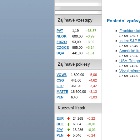
Zajímavé vzestupy
Poslední zpráv
Frankfurtsk
PVT
1,19
+38,37
07.08. 18:01
NLOK
600,00
+3,99
Index S&P 5
FIXZO
53,00
+3,92
07.08. 15:49
CZGCE
985,00
+3,14
Americké fut
UQA
441,80
+1,61
07.08. 15:20
USA: Trh prá
Zajímavé poklesy
07.08. 14:50
Vývoj měno
VOW3
1 800,00
-5,06
07.08. 14:05
CSG
441,60
-4,62
CTP
361,20
-3,42
MATTE
18 600,00
-3,13
PEN
6,40
-3,03
Kurzovní lístek
EUR
24,265
-0,22
HUF
6,654
+0,01
JPY
13,286
+0,01
PLN
5,646
-0,24