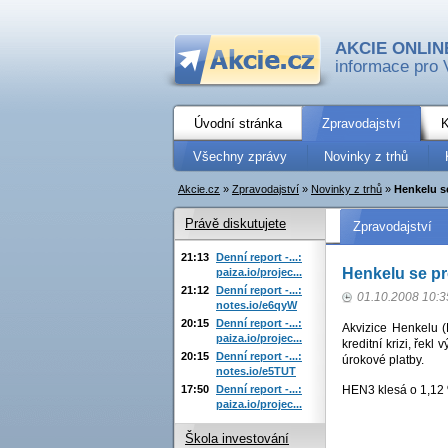
AKCIE ONLIN
informace pro 
Úvodní stránka
Zpravodajství
K
Všechny zprávy
Novinky z trhů
Akcie.cz
»
Zpravodajství
»
Novinky z trhů
»
Henkelu se
Právě diskutujete
Zpravodajství
21:13
Denní report -...:
Henkelu se pr
paiza.io/projec...
21:12
Denní report -...:
01.10.2008 10:3
notes.io/e6qyW
20:15
Denní report -...:
Akvizice Henkelu (
paiza.io/projec...
kreditní krizi, řek
20:15
Denní report -...:
úrokové platby.
notes.io/e5TUT
17:50
Denní report -...:
HEN3 klesá o 1,12
paiza.io/projec...
Škola investování