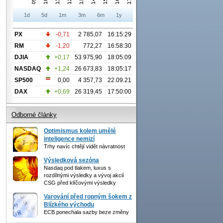
1d
5d
1m
3m
6m
1y
PX
-0,71
2 785,07
16:15:29
RM
-1,20
772,27
16:58:30
DJIA
+0,17
53 975,90
18:05:09
NASDAQ
+1,24
26 673,83
18:05:17
SP500
0,00
4 357,73
22.09.21
DAX
+0,69
26 319,45
17:50:00
Odborné články
Optimismus kolem umělé
inteligence nemizí
Trhy navíc chtějí vidět návratnost
Výsledková sezóna
Nasdaq pod tlakem, luxus s
rozdílnými výsledky a vývoj akcií
CSG před klíčovými výsledky
Varování před ropným šokem z
Blízkého východu
ECB ponechala sazby beze změny