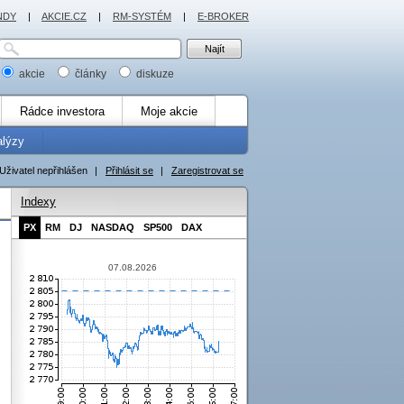
NDY
|
AKCIE.CZ
|
RM-SYSTÉM
|
E-BROKER
akcie
články
diskuze
Rádce investora
Moje akcie
alýzy
Uživatel nepřihlášen
|
Přihlásit se
|
Zaregistrovat se
Indexy
PX
RM
DJ
NASDAQ
SP500
DAX
07.08.2026