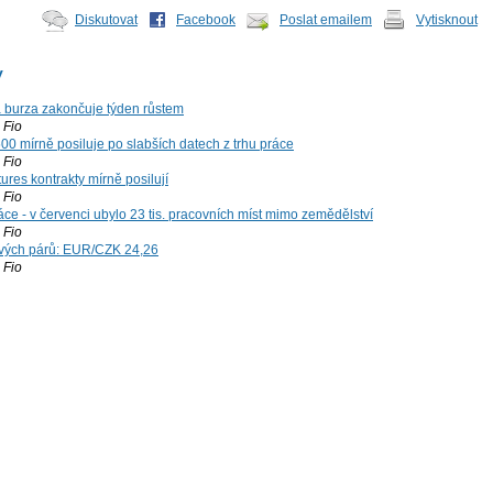
Diskutovat
Facebook
Poslat emailem
Vytisknout
y
á burza zakončuje týden růstem
Fio
00 mírně posiluje po slabších datech z trhu práce
Fio
ures kontrakty mírně posilují
Fio
ce - v červenci ubylo 23 tis. pracovních míst mimo zemědělství
Fio
vých párů: EUR/CZK 24,26
Fio