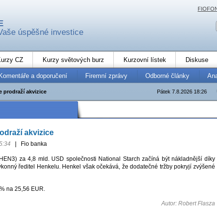
FIOFO
E
Vaše úspěšné investice
urzy CZ
Kurzy světových burz
Kurzovní lístek
Diskuse
Komentáře a doporučení
Firemní zprávy
Odborné články
An
 prodraží akvizice
Pátek 7.8.2026 18:26
odraží akvizice
5:34
|
Fio banka
HEN3) za 4,8 mld. USD společnosti National Starch začíná být nákladnější díky
l výkonný ředitel Henkelu. Henkel však očekává, že dodatečné tržby pokryjí zvýšené
 % na 25,56 EUR.
Autor: Robert Flasza