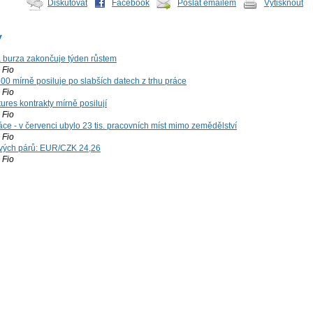
Diskutovat
Facebook
Poslat emailem
Vytisknout
y
á burza zakončuje týden růstem
Fio
00 mírně posiluje po slabších datech z trhu práce
Fio
ures kontrakty mírně posilují
Fio
ce - v červenci ubylo 23 tis. pracovních míst mimo zemědělství
Fio
vých párů: EUR/CZK 24,26
Fio