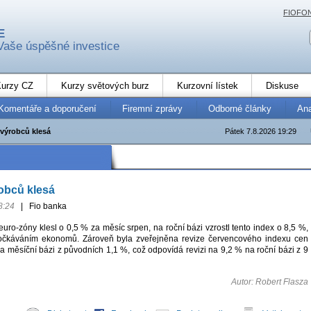
FIOFO
E
Vaše úspěšné investice
urzy CZ
Kurzy světových burz
Kurzovní lístek
Diskuse
Komentáře a doporučení
Firemní zprávy
Odborné články
An
 výrobců klesá
Pátek 7.8.2026 19:29
obců klesá
8:24
|
Fio banka
uro-zóny klesl o 0,5 % za měsíc srpen, na roční bázi vzrostl tento index o 8,5 %,
očkáváním ekonomů. Zároveň byla zveřejněna revize červencového indexu cen
a měsíční bázi z původních 1,1 %, což odpovídá revizi na 9,2 % na roční bázi z 9
Autor: Robert Flasza