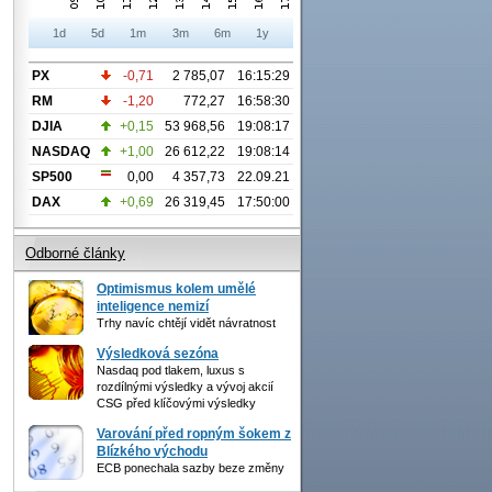
1d
5d
1m
3m
6m
1y
PX
-0,71
2 785,07
16:15:29
RM
-1,20
772,27
16:58:30
DJIA
+0,15
53 968,56
19:08:17
NASDAQ
+1,00
26 612,22
19:08:14
SP500
0,00
4 357,73
22.09.21
DAX
+0,69
26 319,45
17:50:00
Odborné články
Optimismus kolem umělé
inteligence nemizí
Trhy navíc chtějí vidět návratnost
Výsledková sezóna
Nasdaq pod tlakem, luxus s
rozdílnými výsledky a vývoj akcií
CSG před klíčovými výsledky
Varování před ropným šokem z
Blízkého východu
ECB ponechala sazby beze změny