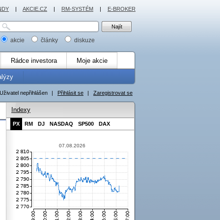
NDY
|
AKCIE.CZ
|
RM-SYSTÉM
|
E-BROKER
akcie
články
diskuze
Rádce investora
Moje akcie
alýzy
Uživatel nepřihlášen
|
Přihlásit se
|
Zaregistrovat se
Indexy
PX
RM
DJ
NASDAQ
SP500
DAX
07.08.2026