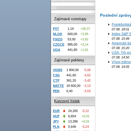
Poslední zpráv
Zajímavé vzestupy
Frankfurtsk
PVT
1,19
+38,37
07.08. 18:01
Index S&P 5
NLOK
600,00
+3,99
07.08. 15:49
FIXZO
53,00
+3,92
Americké fut
CZGCE
985,00
+3,14
07.08. 15:20
UQA
441,80
+1,61
USA: Trh prá
07.08. 14:50
Zajímavé poklesy
Vývoj měno
07.08. 14:05
VOW3
1 800,00
-5,06
CSG
441,60
-4,62
CTP
361,20
-3,42
MATTE
18 600,00
-3,13
PEN
6,40
-3,03
Kurzovní lístek
EUR
24,265
-0,22
HUF
6,654
+0,01
JPY
13,286
+0,01
PLN
5,646
-0,24