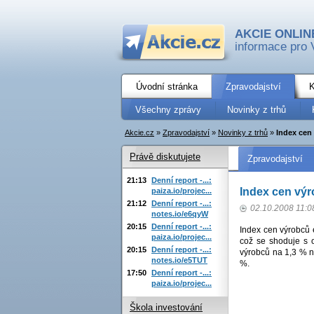
AKCIE ONLIN
informace pro 
Úvodní stránka
Zpravodajství
K
Všechny zprávy
Novinky z trhů
Akcie.cz
»
Zpravodajství
»
Novinky z trhů
»
Index cen
Právě diskutujete
Zpravodajství
21:13
Denní report -...:
Index cen výr
paiza.io/projec...
21:12
Denní report -...:
02.10.2008 11:0
notes.io/e6qyW
20:15
Denní report -...:
Index cen výrobců e
paiza.io/projec...
což se shoduje s 
20:15
Denní report -...:
výrobců na 1,3 % n
notes.io/e5TUT
%.
17:50
Denní report -...:
paiza.io/projec...
Škola investování