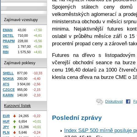
Spojených státech ceny domů
velkoměstských aglomerací a prode
Zajímavé vzestupy
ministerstva obchodu v měsíci srpnu
minima. Nejaktivnější futures ko
EMAN
43,00
+7,50
oslabil v průběhu měsíce září o 15 %
DETEL
710,00
+6,61
PRAPM
228,00
+5,56
procentní propad ceny a zároveň také
VIG
1 797,00
+5,09
RBI
1 575,50
+4,61
Futures na dřevo s listopadovým
včerejší obchodní seance na burze
Zajímavé poklesy
cenu 196,40 dolarů za 1000 čtvereč
SHELL
877,00
-10,33
klesla cena dřeva na burze CME o 1
NOKIA
200,00
-4,40
ATS
3 504,00
-2,56
CZGCE
955,00
-2,15
KARIN
140,00
-2,10
Diskutovat
F
Kurzovní lístek
EUR
24,265
-0,22
Poslední zprávy
HUF
6,654
+0,01
JPY
13,286
+0,01
Index S&P 500 mírně posiluje p
PLN
5,646
-0,24