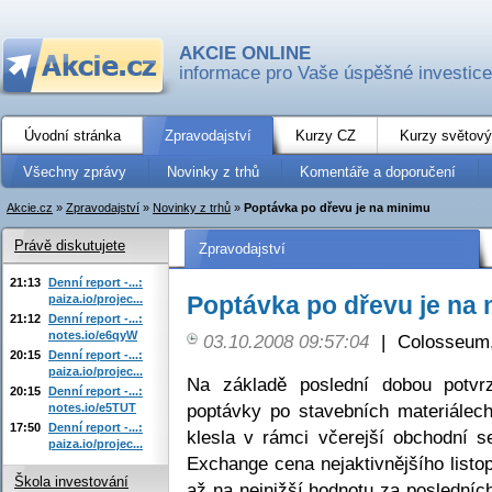
AKCIE ONLINE
informace pro Vaše úspěšné investice
Úvodní stránka
Zpravodajství
Kurzy CZ
Kurzy světový
Všechny zprávy
Novinky z trhů
Komentáře a doporučení
Akcie.cz
»
Zpravodajství
»
Novinky z trhů
»
Poptávka po dřevu je na minimu
Právě diskutujete
Zpravodajství
21:13
Denní report -...:
Poptávka po dřevu je na
paiza.io/projec...
21:12
Denní report -...:
notes.io/e6qyW
03.10.2008 09:57:04
|
Colosseum,
20:15
Denní report -...:
paiza.io/projec...
Na základě poslední dobou potvrz
20:15
Denní report -...:
poptávky po stavebních materiálec
notes.io/e5TUT
17:50
Denní report -...:
klesla v rámci včerejší obchodní 
paiza.io/projec...
Exchange cena nejaktivnějšího listo
Škola investování
až na nejnižší hodnotu za posledních