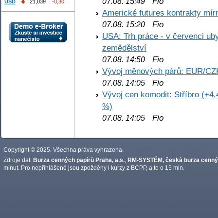
Fio
07.08. 15:49
USD
21,039
-0,30
Americké futures kontrakty mírn
Fio
07.08. 15:20
USA: Trh práce - v červenci ub
zemědělství
Fio
07.08. 14:50
Vývoj měnových párů: EUR/CZ
Fio
07.08. 14:05
Vývoj cen komodit: Stříbro (+4,
%)
Fio
07.08. 14:05
Copyright © 2025. Všechna práva vyhrazena.
Zdroje dat:
Burza cenných papírů Praha, a.s.
,
RM-SYSTÉM, česká burza cennýc
minut. Pro nepřihlášené jsou zpožděny i kurzy z BCPP, a to o 15 min.