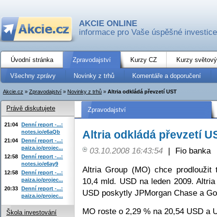
AKCIE ONLINE
informace pro Vaše úspěšné investice
Úvodní stránka
Zpravodajství
Kurzy CZ
Kurzy světový
Všechny zprávy
Novinky z trhů
Komentáře a doporučení
Akcie.cz
»
Zpravodajství
»
Novinky z trhů
»
Altria odkládá převzetí UST
Právě diskutujete
Zpravodajství
21:04
Denní report -...:
Altria odkládá převzetí U
notes.io/e6aQb
21:04
Denní report -...:
paiza.io/projec...
03.10.2008 16:43:54
|
Fio banka
12:58
Denní report -...:
notes.io/e6ay9
Altria Group (MO) chce prodloužit
12:58
Denní report -...:
10,4 mld. USD na leden 2009. Altria
paiza.io/projec...
20:33
Denní report -...:
USD poskytly JPMorgan Chase a Go
paiza.io/projec...
MO roste o 2,29 % na 20,54 USD a 
Škola investování