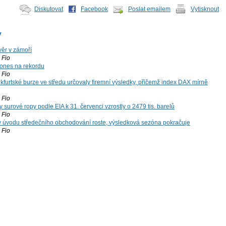
Diskutovat
Facebook
Poslat emailem
Vytisknout
y
ěr v zámoří
Fio
ones na rekordu
Fio
kfurtské burze ve středu určovaly firemní výsledky, přičemž index DAX mírně
Fio
surové ropy podle EIA k 31. červenci vzrostly o 2479 tis. barelů
Fio
 v úvodu středečního obchodování roste, výsledková sezóna pokračuje
Fio