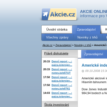
AKCIE ONLIN
informace pro 
Úvodní stránka
Zpravodajství
K
Všechny zprávy
Novinky z trhů
Akcie.cz
»
Zpravodajství
»
Novinky z trhů
»
Americké 
Právě diskutujete
Zpravodajství
20:15
Denní report -...:
Americké ind
paiza.io/projec...
20:15
Denní report -...:
09.10.2008 15:3
notes.io/e5TUT
17:50
Denní report -...:
Americké akciové i
paiza.io/projec...
Hlavním tahounem je
17:50
Denní report -...:
notes.io/e5T61
Dow Jones Industr
14:03
Denní report -...:
984,94 bodech a N
paiza.io/projec...
Škola investování