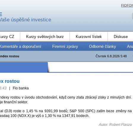
FIOFO
E
Vaše úspěšné investice
urzy CZ
Kurzy světových burz
Kurzovní lístek
Diskuse
Komentáře a doporučení
Firemní zprávy
Odborné články
An
index rostou
Čtvrtek 6.8.2026 5:48
ex rostou
6:43
|
Fio banka
ndexy rostou v úvodu obchodování, když ceny zlata ztrácejí zisky z minulých dní.
 finanční sektor.
ial (DJI) roste o 1,45 % na 9391,99 bodů; S&P 500 (SPC) zatím beze změny na
asdaq 100 (NDX.X) je výš o 1,30 % na 1347,91 bodech.
Autor: Robert Flasza