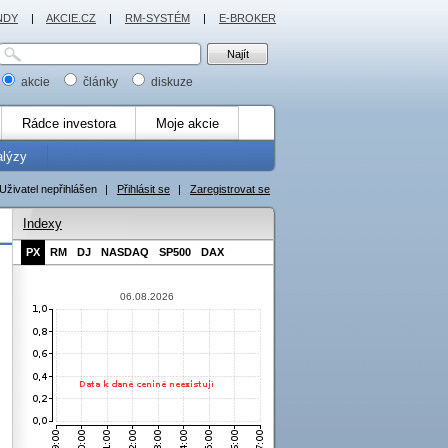
NDY
|
AKCIE.CZ
|
RM-SYSTÉM
|
E-BROKER
akcie
články
diskuze
Rádce investora
Moje akcie
alýzy
Uživatel nepřihlášen
|
Přihlásit se
|
Zaregistrovat se
Indexy
PX
RM
DJ
NASDAQ
SP500
DAX
06.08.2026