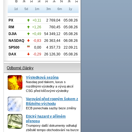
1d
5d
1m
3m
6m
1y
PX
+0,11
2 769,04
05.08.26
RM
+1,26
760,45
05.08.26
DJIA
+0,49
54 349,12
05.08.26
NASDAQ
-0,83
26 363,44
06.08.26
SP500
0,00
4 357,73
22.09.21
DAX
-0,29
26 126,30
05.08.26
Odborné články
Výsledková sezóna
Nasdaq pod tlakem, luxus s
rozdílnými výsledky a vývoj akcií
CSG před klíčovými výsledky
Varování před ropným šokem z
Blízkého východu
ECB ponechala sazby beze změny
Etický hazard v přímém
přenosu
Trumpovy další dokumenty odhalují
zběsilé tempo obchodování na burze