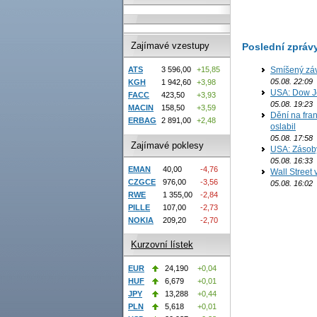
Zajímavé vzestupy
Poslední zpráv
Smíšený záv
ATS
3 596,00
+15,85
05.08. 22:09
KGH
1 942,60
+3,98
USA: Dow J
FACC
423,50
+3,93
05.08. 19:23
MACIN
158,50
+3,59
Dění na fran
ERBAG
2 891,00
+2,48
oslabil
05.08. 17:58
Zajímavé poklesy
USA: Zásoby 
05.08. 16:33
EMAN
40,00
-4,76
Wall Street
CZGCE
976,00
-3,56
05.08. 16:02
RWE
1 355,00
-2,84
PILLE
107,00
-2,73
NOKIA
209,20
-2,70
Kurzovní lístek
EUR
24,190
+0,04
HUF
6,679
+0,01
JPY
13,288
+0,44
PLN
5,618
+0,01