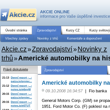
AKCIE ONLINE
informace pro Vaše úspěšné investice
Úvodní stránka
Zpravodajství
Kurzy CZ
Kurzy světový
Všechny zprávy
Novinky z trhů
Komentáře a doporučení
Akcie.cz
»
Zpravodajství
»
Novinky z
trhů
»
Americké automobilky na hi
Právě diskutujete
Zpravodajství
21:13
Denní report -...:
Americké automobilky na
paiza.io/projec...
21:12
Denní report -...:
notes.io/e6qyW
09.10.2008 16:34:57
|
Fio banka
20:15
Denní report -...:
paiza.io/projec...
General Motors Corp. (GM) se propad
20:15
Denní report -...:
1951. Ford Motor Co. (F) poklesl na n
notes.io/e5TUT
17:50
Denní report -...: