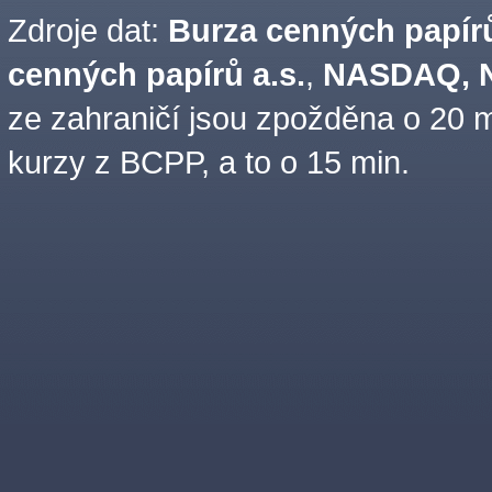
Zdroje dat:
Burza cenných papírů
cenných papírů a.s.
,
NASDAQ, N
ze zahraničí jsou zpožděna o 20 m
kurzy z BCPP, a to o 15 min.