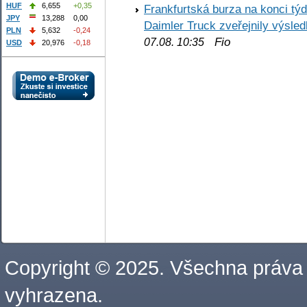
HUF
6,655
+0,35
Frankfurtská burza na konci týd
JPY
13,288
0,00
Daimler Truck zveřejnily výsle
PLN
5,632
-0,24
Fio
07.08. 10:35
USD
20,976
-0,18
Copyright © 2025. Všechna práva
vyhrazena.