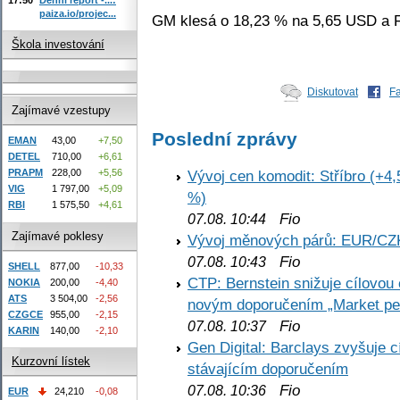
paiza.io/projec...
GM klesá o 18,23 % na 5,65 USD a F
Škola investování
Diskutovat
F
Zajímavé vzestupy
Poslední zprávy
EMAN
43,00
+7,50
DETEL
710,00
+6,61
Vývoj cen komodit: Stříbro (+4,
PRAPM
228,00
+5,56
VIG
1 797,00
+5,09
%)
RBI
1 575,50
+4,61
Fio
07.08. 10:44
Zajímavé poklesy
Vývoj měnových párů: EUR/CZ
Fio
07.08. 10:43
SHELL
877,00
-10,33
CTP: Bernstein snižuje cílovo
NOKIA
200,00
-4,40
ATS
3 504,00
-2,56
novým doporučením „Market pe
CZGCE
955,00
-2,15
Fio
07.08. 10:37
KARIN
140,00
-2,10
Gen Digital: Barclays zvyšuje
Kurzovní lístek
stávajícím doporučením
Fio
07.08. 10:36
EUR
24,210
-0,08