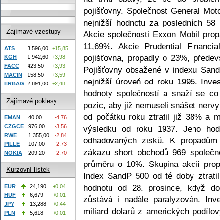
pojišťovny. Společnost General Mot
nejnižší hodnotu za posledních 58 l
Zajímavé vzestupy
Akcie společnosti Exxon Mobil propa
11,69%. Akcie Prudential Financia
ATS
3 596,00
+15,85
pojišťovna, propadly o 23%, přede
KGH
1 942,60
+3,98
FACC
423,50
+3,93
Pojišťovny obsažené v indexu Sand
MACIN
158,50
+3,59
nejnižší úroveň od roku 1995. Inves
ERBAG
2 891,00
+2,48
hodnoty společností a snaží se co 
Zajímavé poklesy
pozic, aby již nemuseli snášet nerv
od počátku roku ztratil již 38% a
EMAN
40,00
-4,76
CZGCE
976,00
-3,56
výsledku od roku 1937. Jeho hod
RWE
1 355,00
-2,84
odhadovaných zisků. K propadům 
PILLE
107,00
-2,73
zákazu short obchodů 969 společno
NOKIA
209,20
-2,70
průměru o 10%. Skupina akcií pro
Kurzovní lístek
Index SandP 500 od té doby ztrati
hodnotu od 28. prosince, když do
EUR
24,190
+0,04
HUF
6,679
+0,01
zůstává i nadále paralyzován. Inve
JPY
13,288
+0,44
miliard dolarů z amerických podílov
PLN
5,618
+0,01