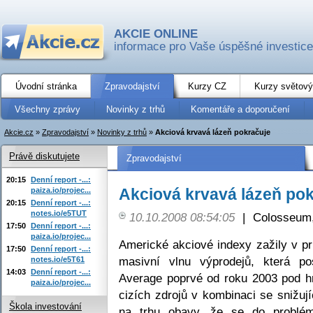
AKCIE ONLINE
informace pro Vaše úspěšné investice
Úvodní stránka
Zpravodajství
Kurzy CZ
Kurzy světový
Všechny zprávy
Novinky z trhů
Komentáře a doporučení
Akcie.cz
»
Zpravodajství
»
Novinky z trhů
»
Akciová krvavá lázeň pokračuje
Právě diskutujete
Zpravodajství
20:15
Denní report -...:
Akciová krvavá lázeň po
paiza.io/projec...
20:15
Denní report -...:
notes.io/e5TUT
10.10.2008 08:54:05
|
Colosseum,
17:50
Denní report -...:
paiza.io/projec...
Americké akciové indexy zažily v p
17:50
Denní report -...:
masivní vlnu výprodejů, která po
notes.io/e5T61
14:03
Denní report -...:
Average poprvé od roku 2003 pod hr
paiza.io/projec...
cizích zdrojů v kombinaci se snižují
Škola investování
na trhu obavy, že se do problém