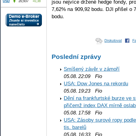
jsou nejvíce držené hedge fondy, pr
USD
20,937
+0,38
7,62% na 909,92 bodu. DJI přišel o 
bodu.
Diskutovat
F
Poslední zprávy
Smíšený závěr v zámoří
Fio
05.08. 22:09
USA: Dow Jones na rekordu
Fio
05.08. 19:23
Dění na frankfurtské burze ve s
přičemž index DAX mírně oslabi
Fio
05.08. 17:58
USA: Zásoby surové ropy podle 
tis. barelů
Fio
05.08. 16:33