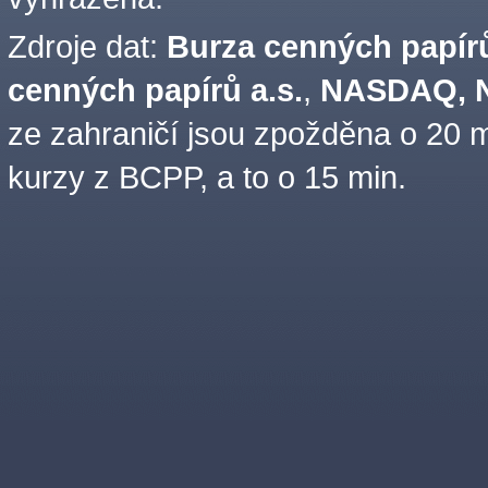
Zdroje dat:
Burza cenných papírů
cenných papírů a.s.
,
NASDAQ, N
ze zahraničí jsou zpožděna o 20 m
kurzy z BCPP, a to o 15 min.