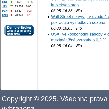
HUF
6,655
+0,35
kubických stop
JPY
13,288
0,00
Fio
06.08. 16:33
PLN
5,632
-0,24
USD
20,976
-0,18
Wall Street se vyvíji v úvodu 
pokračuje výsledková sezóna
Fio
06.08. 16:05
USA: Velkoobchodní zásoby v č
meziměsíčně vzrostly o 0,2 %
Fio
06.08. 16:04
Copyright © 2025. Všechna práva
vyhrazena.