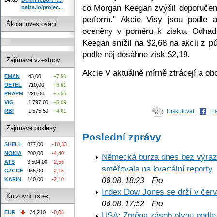
co Morgan Keegan zvýšil doporučení 
paiza.io/projec...
perform." Akcie Visy jsou podle a
Škola investování
oceněny v poměru k zisku. Odhad 
Keegan snížil na $2,68 na akcii z p
podle něj dosáhne zisk $2,19.
Zajímavé vzestupy
Akcie V aktuálně mírně ztrácejí a ob
EMAN
43,00
+7,50
DETEL
710,00
+6,61
PRAPM
228,00
+5,56
VIG
1 797,00
+5,09
RBI
1 575,50
+4,61
Diskutovat
F
Zajímavé poklesy
Poslední zprávy
SHELL
877,00
-10,33
NOKIA
200,00
-4,40
Německá burza dnes bez výrazn
ATS
3 504,00
-2,56
směřovala na kvartální reporty
CZGCE
955,00
-2,15
Fio
06.08. 18:23
KARIN
140,00
-2,10
Index Dow Jones se drží v čer
Kurzovní lístek
Fio
06.08. 17:52
EUR
24,210
-0,08
USA: Změna zásob plynu podle E