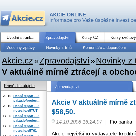
AKCIE ONLINE
informace pro Vaše úspěšné investice
Úvodní stránka
Zpravodajství
Kurzy CZ
Kurzy světový
Všechny zprávy
Novinky z trhů
Komentáře a doporučení
Akcie.cz
»
Zpravodajství
»
Novinky z 
V aktuálně mírně ztrácejí a obchod
Právě diskutujete
Zpravodajství
20:15
Denní report -...:
Akcie V aktuálně mírně zt
paiza.io/projec...
20:15
Denní report -...:
$58,50.
notes.io/e5TUT
17:50
Denní report -...:
paiza.io/projec...
14.10.2008 16:24:07
|
Fio banka
17:50
Denní report -...:
notes.io/e5T61
Akcie největšího vydavatele kreditní
14:03
Denní report -...: