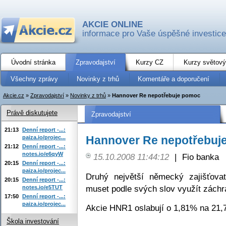
AKCIE ONLINE
informace pro Vaše úspěšné investice
Úvodní stránka
Zpravodajství
Kurzy CZ
Kurzy světový
Všechny zprávy
Novinky z trhů
Komentáře a doporučení
Akcie.cz
»
Zpravodajství
»
Novinky z trhů
»
Hannover Re nepotřebuje pomoc
Právě diskutujete
Zpravodajství
21:13
Denní report -...:
Hannover Re nepotřebuj
paiza.io/projec...
21:12
Denní report -...:
notes.io/e6qyW
15.10.2008 11:44:12
|
Fio banka
20:15
Denní report -...:
paiza.io/projec...
Druhý největší německý zajišťov
20:15
Denní report -...:
muset podle svých slov využít zách
notes.io/e5TUT
17:50
Denní report -...:
paiza.io/projec...
Akcie HNR1 oslabují o 1,81% na 21,
Škola investování