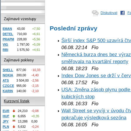
Diskutovat
F
Zajímavé vzestupy
Poslední zprávy
EMAN
43,00
+7,50
DETEL
710,00
+6,61
Širší index S&P 500 uzavírá čt
PRAPM
228,00
+5,56
VIG
1 797,00
+5,09
Fio
06.08. 22:14
RBI
1 575,50
+4,61
Německá burza dnes bez výrazn
Zajímavé poklesy
směřovala na kvartální reporty
Fio
06.08. 18:23
SHELL
877,00
-10,33
Index Dow Jones se drží v čer
NOKIA
200,00
-4,40
ATS
3 504,00
-2,56
Fio
06.08. 17:52
CZGCE
955,00
-2,15
USA: Změna zásob plynu podle E
KARIN
140,00
-2,10
kubických stop
Kurzovní lístek
Fio
06.08. 16:33
Wall Street se vyvíji v úvodu 
EUR
24,210
-0,08
HUF
6,655
+0,35
pokračuje výsledková sezóna
JPY
13,288
0,00
Fio
06.08. 16:05
PLN
5,632
-0,24