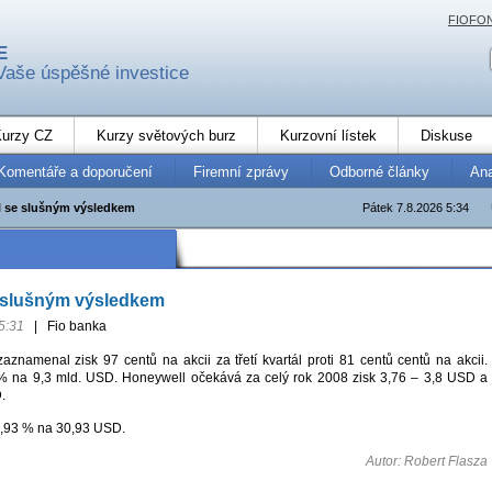
FIOFO
E
Vaše úspěšné investice
urzy CZ
Kurzy světových burz
Kurzovní lístek
Diskuse
Komentáře a doporučení
Firemní zprávy
Odborné články
An
 se slušným výsledkem
Pátek 7.8.2026 5:34
 slušným výsledkem
5:31
|
Fio banka
znamenal zisk 97 centů na akcii za třetí kvartál proti 81 centů centů na akcii.
 % na 9,3 mld. USD. Honeywell očekává za celý rok 2008 zisk 3,76 – 3,8 USD a
.
1,93 % na 30,93 USD.
Autor: Robert Flasza