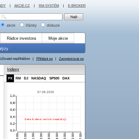
NDY
|
AKCIE.CZ
|
RM-SYSTÉM
|
E-BROKER
akcie
články
diskuze
Rádce investora
Moje akcie
alýzy
Uživatel nepřihlášen
|
Přihlásit se
|
Zaregistrovat se
Indexy
PX
RM
DJ
NASDAQ
SP500
DAX
07.08.2026