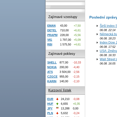
Zajímavé vzestupy
Poslední zpráv
Širší index 
EMAN
43,00
+7,50
06.08. 22:14
DETEL
710,00
+6,61
Německá bur
PRAPM
228,00
+5,56
06.08. 18:23
VIG
1 797,00
+5,09
Index Dow J
RBI
1 575,50
+4,61
06.08. 17:52
USA: Změna 
Zajímavé poklesy
06.08. 16:33
Wall Street
SHELL
877,00
-10,33
06.08. 16:05
NOKIA
200,00
-4,40
ATS
3 504,00
-2,56
CZGCE
955,00
-2,15
KARIN
140,00
-2,10
Kurzovní lístek
EUR
24,210
-0,08
HUF
6,655
+0,35
JPY
13,288
0,00
PLN
5,632
-0,24