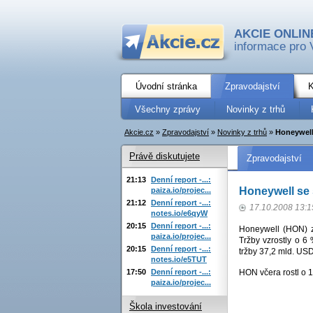
AKCIE ONLIN
informace pro 
Úvodní stránka
Zpravodajství
K
Všechny zprávy
Novinky z trhů
Akcie.cz
»
Zpravodajství
»
Novinky z trhů
»
Honeywell
Právě diskutujete
Zpravodajství
21:13
Denní report -...:
Honeywell se
paiza.io/projec...
21:12
Denní report -...:
17.10.2008 13:1
notes.io/e6qyW
20:15
Denní report -...:
Honeywell (HON) za
paiza.io/projec...
Tržby vzrostly o 6
20:15
Denní report -...:
tržby 37,2 mld. USD
notes.io/e5TUT
17:50
Denní report -...:
HON včera rostl o 
paiza.io/projec...
Škola investování