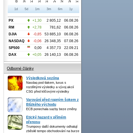
1d
5d
1m
3m
6m
1y
PX
+1,30
2 805,12
06.08.26
RM
+2,78
781,62
06.08.26
DJIA
-0,85
53 885,10
06.08.26
NASDAQ
-0,06
26 348,35
07.08.26
SP500
0,00
4 357,73
22.09.21
DAX
+0,05
26 140,13
06.08.26
Odborné články
Výsledková sezóna
Nasdaq pod tlakem, luxus s
rozdílnými výsledky a vývoj akcií
CSG před klíčovými výsledky
Varování před ropným šokem z
Blízkého východu
ECB ponechala sazby beze změny
Etický hazard v přímém
přenosu
Trumpovy další dokumenty odhalují
zběsilé tempo obchodování na burze