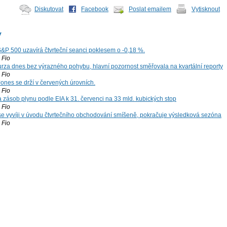
Diskutovat
Facebook
Poslat emailem
Vytisknout
y
S&P 500 uzavírá čtvrteční seanci poklesem o -0,18 %.
Fio
za dnes bez výrazného pohybu, hlavní pozornost směřovala na kvartální reporty
Fio
ones se drží v červených úrovních.
Fio
zásob plynu podle EIA k 31. červenci na 33 mld. kubických stop
Fio
 se vyvíji v úvodu čtvrtečního obchodování smíšeně, pokračuje výsledková sezóna
Fio