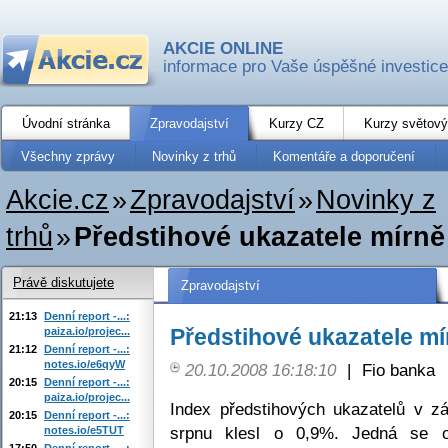
AKCIE ONLINE
informace pro Vaše úspěšné investice
Úvodní stránka
Zpravodajství
Kurzy CZ
Kurzy světový
Všechny zprávy
Novinky z trhů
Komentáře a doporučení
Akcie.cz
»
Zpravodajství
»
Novinky z
trhů
»
Předstihové ukazatele mírně
Právě diskutujete
Zpravodajství
21:13
Denní report -...:
Předstihové ukazatele mí
paiza.io/projec...
21:12
Denní report -...:
notes.io/e6qyW
20.10.2008 16:18:10
|
Fio banka
20:15
Denní report -...:
paiza.io/projec...
Index předstihových ukazatelů v z
20:15
Denní report -...:
srpnu klesl o 0,9%. Jedná se o
notes.io/e5TUT
17:50
Denní report -...: