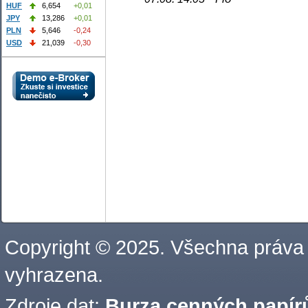
HUF
6,654
+0,01
JPY
13,286
+0,01
PLN
5,646
-0,24
USD
21,039
-0,30
Copyright © 2025. Všechna práva
vyhrazena.
Zdroje dat:
Burza cenných papírů