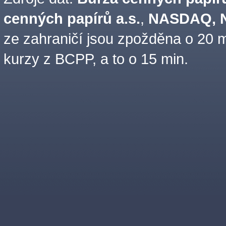
cenných papírů a.s.
,
NASDAQ, N
ze zahraničí jsou zpožděna o 20 m
kurzy z BCPP, a to o 15 min.