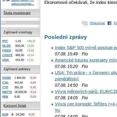
Ekonomové očekávali, že index kles
paiza.io/projec...
Škola investování
Diskutovat
F
Zajímavé vzestupy
Poslední zprávy
PVT
1,19
+38,37
NLOK
600,00
+3,99
Index S&P 500 mírně posiluje p
FIXZO
53,00
+3,92
Fio
07.08. 15:49
CZGCE
985,00
+3,14
Americké futures kontrakty mírn
UQA
441,80
+1,61
Fio
07.08. 15:20
Zajímavé poklesy
USA: Trh práce - v červenci ub
VOW3
1 800,00
-5,06
zemědělství
CSG
441,60
-4,62
Fio
07.08. 14:50
CTP
361,20
-3,42
Vývoj měnových párů: EUR/CZ
MATTE
18 600,00
-3,13
PEN
6,40
-3,03
Fio
07.08. 14:05
Vývoj cen komodit: Stříbro (+4,
Kurzovní lístek
%)
EUR
24,265
-0,22
Fio
07.08. 14:05