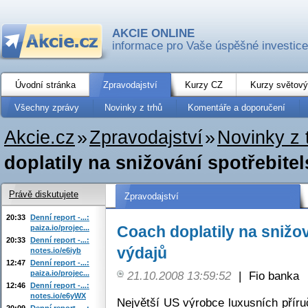
AKCIE ONLINE
informace pro Vaše úspěšné investice
Úvodní stránka
Zpravodajství
Kurzy CZ
Kurzy světový
Všechny zprávy
Novinky z trhů
Komentáře a doporučení
Akcie.cz
»
Zpravodajství
»
Novinky z 
doplatily na snižování spotřebite
Právě diskutujete
Zpravodajství
20:33
Denní report -...:
Coach doplatily na snižo
paiza.io/projec...
20:33
Denní report -...:
výdajů
notes.io/e6iyb
12:47
Denní report -...:
paiza.io/projec...
21.10.2008 13:59:52
|
Fio banka
12:46
Denní report -...:
notes.io/e6yWX
Největší US výrobce luxusních přír
20:09
Denní report -...: