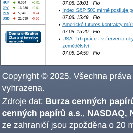
Fio
07.08. 18:01
HUF
6,654
+0,01
JPY
13,286
+0,01
Index S&P 500 mírně posiluje p
PLN
5,646
-0,24
Fio
07.08. 15:49
USD
21,039
-0,30
Americké futures kontrakty mírn
Fio
07.08. 15:20
USA: Trh práce - v červenci ub
zemědělství
Fio
07.08. 14:50
Copyright © 2025. Všechna práva
vyhrazena.
Zdroje dat:
Burza cenných papírů
cenných papírů a.s.
,
NASDAQ, N
ze zahraničí jsou zpožděna o 20 m