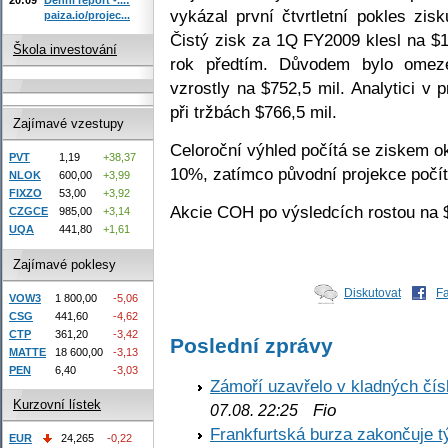
vykázal první čtvrtletní pokles zis
paiza.io/projec...
Čistý zisk za 1Q FY2009 klesl na $14
Škola investování
rok předtím. Důvodem bylo omezen
vzrostly na $752,5 mil. Analytici v 
při tržbách $766,5 mil.
Zajímavé vzestupy
Celoroční výhled počítá se ziskem ok
PVT
1,19
+38,37
10%, zatímco původní projekce počít
NLOK
600,00
+3,99
FIXZO
53,00
+3,92
Akcie COH po výsledcích rostou na $
CZGCE
985,00
+3,14
UQA
441,80
+1,61
Zajímavé poklesy
Diskutovat
F
VOW3
1 800,00
-5,06
CSG
441,60
-4,62
CTP
361,20
-3,42
Poslední zprávy
MATTE
18 600,00
-3,13
PEN
6,40
-3,03
Zámoří uzavřelo v kladných č
Kurzovní lístek
Fio
07.08. 22:25
Frankfurtská burza zakončuje 
EUR
24,265
-0,22