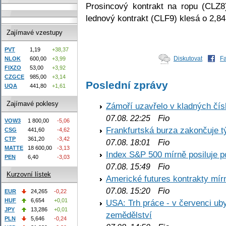
Prosincový kontrakt na ropu (CLZ
lednový kontrakt (CLF9) klesá o 2,8
Zajímavé vzestupy
PVT
1,19
+38,37
Diskutovat
F
NLOK
600,00
+3,99
FIXZO
53,00
+3,92
CZGCE
985,00
+3,14
Poslední zprávy
UQA
441,80
+1,61
Zajímavé poklesy
Zámoří uzavřelo v kladných č
Fio
07.08. 22:25
VOW3
1 800,00
-5,06
Frankfurtská burza zakončuje 
CSG
441,60
-4,62
CTP
361,20
-3,42
Fio
07.08. 18:01
MATTE
18 600,00
-3,13
Index S&P 500 mírně posiluje p
PEN
6,40
-3,03
Fio
07.08. 15:49
Kurzovní lístek
Americké futures kontrakty mírn
Fio
07.08. 15:20
EUR
24,265
-0,22
HUF
6,654
+0,01
USA: Trh práce - v červenci ub
JPY
13,286
+0,01
zemědělství
PLN
5,646
-0,24