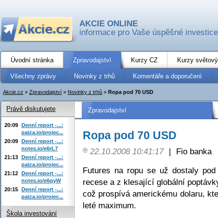
AKCIE ONLINE
informace pro Vaše úspěšné investice
Úvodní stránka
Zpravodajství
Kurzy CZ
Kurzy světový
Všechny zprávy
Novinky z trhů
Komentáře a doporučení
Akcie.cz
»
Zpravodajství
»
Novinky z trhů
»
Ropa pod 70 USD
Právě diskutujete
Zpravodajství
20:09
Denní report -...:
Ropa pod 70 USD
paiza.io/projec...
20:09
Denní report -...:
notes.io/e6rL7
22.10.2008 10:41:17
|
Fio banka
21:13
Denní report -...:
paiza.io/projec...
Futures na ropu se už dostaly po
21:12
Denní report -...:
recese a z klesající globální poptáv
notes.io/e6qyW
20:15
Denní report -...:
což prospívá americkému dolaru, kter
paiza.io/projec...
leté maximum.
Škola investování