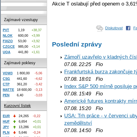
Akcie T oslabují před openem o 3,6
Zajímavé vzestupy
Diskutovat
F
PVT
1,19
+38,37
NLOK
600,00
+3,99
FIXZO
53,00
+3,92
Poslední zprávy
CZGCE
985,00
+3,14
UQA
441,80
+1,61
Zámoří uzavřelo v kladných č
Zajímavé poklesy
Fio
07.08. 22:25
Frankfurtská burza zakončuje 
VOW3
1 800,00
-5,06
Fio
07.08. 18:01
CSG
441,60
-4,62
CTP
361,20
-3,42
Index S&P 500 mírně posiluje p
MATTE
18 600,00
-3,13
Fio
07.08. 15:49
PEN
6,40
-3,03
Americké futures kontrakty mírn
Kurzovní lístek
Fio
07.08. 15:20
USA: Trh práce - v červenci ub
EUR
24,265
-0,22
HUF
6,654
+0,01
zemědělství
JPY
13,286
+0,01
Fio
07.08. 14:50
PLN
5,646
-0,24