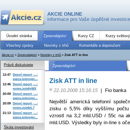
AKCIE ONLINE
informace pro Vaše úspěšné investice
Úvodní stránka
Zpravodajství
Kurzy CZ
Kurzy světový
Všechny zprávy
Novinky z trhů
Komentáře a doporučení
Akcie.cz
»
Zpravodajství
»
Novinky z trhů
»
Zisk ATT in line
Právě diskutujete
Zpravodajství
12:47
Denní report -...:
Zisk ATT in line
paiza.io/projec...
12:46
Denní report -...:
notes.io/e6yWX
22.10.2008 15:16:15
|
Fio banka
20:09
Denní report -...:
paiza.io/projec...
Největší americká telefonní společ
20:09
Denní report -...:
zisku o 5,5% díky vyššímu počtu 
notes.io/e6rL7
21:13
Denní report -...:
vzrostl na 3,2 mld.USD / 55c na ak
paiza.io/projec...
mld.USD. Výsledky byly in-line s oč
Škola investování