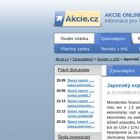
AKCIE ONLIN
informace pro 
Úvodní stránka
Zpravodajství
K
Všechny zprávy
Novinky z trhů
Akcie.cz
»
Zpravodajství
»
Novinky z trhů
»
Japonský 
Právě diskutujete
Zpravodajství
20:09
Denní report -...:
Japonský expo
paiza.io/projec...
20:09
Denní report -...:
23.10.2008 10:3
notes.io/e6rL7
21:13
Denní report -...:
Ministerstvo financ
paiza.io/projec...
roku len o 1,5 pe
21:12
Denní report -...:
ekonomický rast j
notes.io/e6qyW
ekonomika na svet
20:15
Denní report -...:
týždeň pripustila,
paiza.io/projec...
bol do USA (-11%) 
Nepríjemné je, že 
Škola investování
obchodnej bilancie