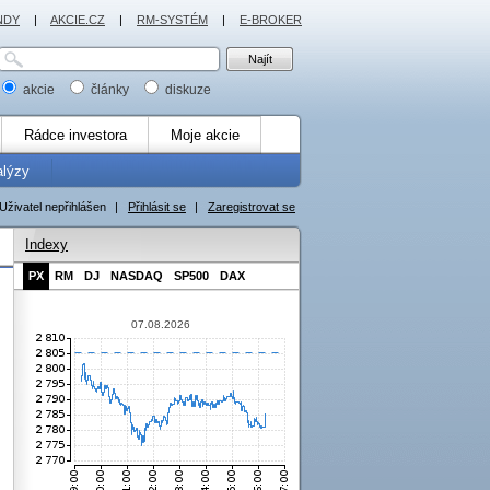
NDY
|
AKCIE.CZ
|
RM-SYSTÉM
|
E-BROKER
akcie
články
diskuze
Rádce investora
Moje akcie
alýzy
Uživatel nepřihlášen
|
Přihlásit se
|
Zaregistrovat se
Indexy
PX
RM
DJ
NASDAQ
SP500
DAX
07.08.2026