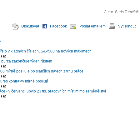
Autor: Boris Tomčiak
Diskutovat
Facebook
Poslat emailem
Vytisknout
y
řelo v kladných číslech, S&P500 na nových maximech
Fio
á burza zakončuje týden růstem
Fio
00 mírně posiluje po slabších datech z trhu práce
Fio
ures kontrakty mírně posilují
Fio
ce - v červenci ubylo 23 tis. pracovních míst mimo zemědělství
Fio