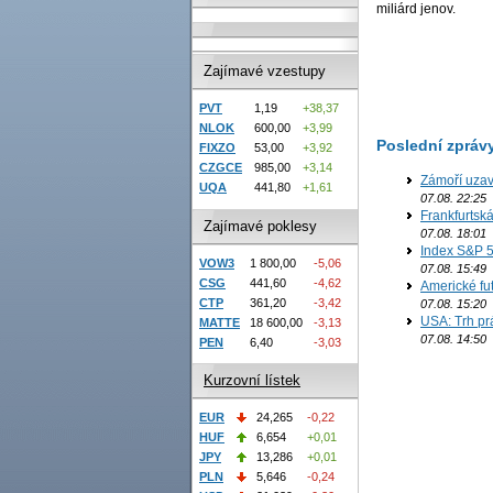
miliárd jenov.
Zajímavé vzestupy
PVT
1,19
+38,37
NLOK
600,00
+3,99
Poslední zpráv
FIXZO
53,00
+3,92
CZGCE
985,00
+3,14
Zámoří uzav
UQA
441,80
+1,61
07.08. 22:25
Frankfurtsk
Zajímavé poklesy
07.08. 18:01
Index S&P 5
VOW3
1 800,00
-5,06
07.08. 15:49
CSG
441,60
-4,62
Americké fut
CTP
361,20
-3,42
07.08. 15:20
USA: Trh prá
MATTE
18 600,00
-3,13
07.08. 14:50
PEN
6,40
-3,03
Kurzovní lístek
EUR
24,265
-0,22
HUF
6,654
+0,01
JPY
13,286
+0,01
PLN
5,646
-0,24