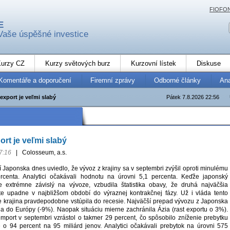
FIOFO
E
Vaše úspěšné investice
urzy CZ
Kurzy světových burz
Kurzovní lístek
Diskuse
Komentáře a doporučení
Firemní zprávy
Odborné články
An
export je veľmi slabý
Pátek 7.8.2026 22:56
rt je veľmi slabý
7:16
|
Colosseum, a.s.
ií Japonska dnes uviedlo, že vývoz z krajiny sa v septembri zvýšil oproti minulému
rcenta. Analytici očakávali hodnotu na úrovni 5,1 percenta. Keďže japonský
e extrémne závislý na vývoze, vzbudila štatistika obavy, že druhá najväčšia
e upadne v najbližšom období do výraznej kontrakčnej fázy. Už i vláda tento
 že krajina pravdepodobne vstúpila do recesie. Najväčší prepad vývozu z Japonska
a do Európy (-9%). Naopak situáciu mierne zachránila Ázia (rast exportu o 3%).
import v septembri vzrástol o takmer 29 percent, čo spôsobilo zníženie prebytku
 o 94 percent na 95 miliárd jenov. Analytici očakávali prebytok na úrovni 575