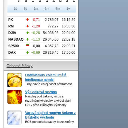
1d
5d
1m
3m
6m
1y
PX
-0,71
2 785,07
16:15:29
RM
-1,20
772,27
16:58:30
DJIA
+0,28
54 036,93
22:04:00
NASDAQ
+1,13
26 645,60
22:02:18
SP500
0,00
4 357,73
22.09.21
DAX
+0,69
26 319,45
17:50:00
Odborné články
Optimismus kolem umělé
inteligence nemizí
Trhy navíc chtějí vidět návratnost
Výsledková sezóna
Nasdaq pod tlakem, luxus s
rozdílnými výsledky a vývoj akcií
CSG před klíčovými výsledky
Varování před ropným šokem z
Blízkého východu
ECB ponechala sazby beze změny