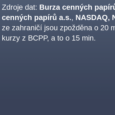
Zdroje dat:
Burza cenných papírů
cenných papírů a.s.
,
NASDAQ, N
ze zahraničí jsou zpožděna o 20 m
kurzy z BCPP, a to o 15 min.