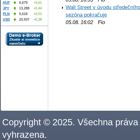
HUF
6,679
+0,01
Wall Street v úvodu středečníh
JPY
13,288
+0,44
sezóna pokračuje
PLN
5,618
+0,01
USD
20,937
+0,38
Fio
05.08. 16:02
Copyright © 2025. Všechna práva
vyhrazena.