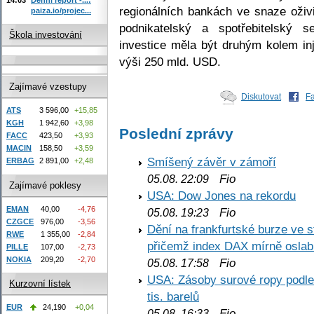
regionálních bankách ve snaze oživi
paiza.io/projec...
podnikatelský a spotřebitelský 
Škola investování
investice měla být druhým kolem inj
výši 250 mld. USD.
Zajímavé vzestupy
Diskutovat
F
ATS
3 596,00
+15,85
KGH
1 942,60
+3,98
Poslední zprávy
FACC
423,50
+3,93
MACIN
158,50
+3,59
Smíšený závěr v zámoří
ERBAG
2 891,00
+2,48
Fio
05.08. 22:09
Zajímavé poklesy
USA: Dow Jones na rekordu
EMAN
40,00
-4,76
Fio
05.08. 19:23
CZGCE
976,00
-3,56
Dění na frankfurtské burze ve s
RWE
1 355,00
-2,84
přičemž index DAX mírně oslabi
PILLE
107,00
-2,73
NOKIA
209,20
-2,70
Fio
05.08. 17:58
USA: Zásoby surové ropy podle 
Kurzovní lístek
tis. barelů
EUR
24,190
+0,04
Fio
05.08. 16:33