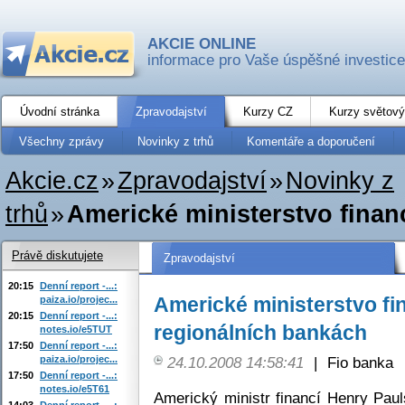
AKCIE ONLINE
informace pro Vaše úspěšné investice
Úvodní stránka
Zpravodajství
Kurzy CZ
Kurzy světový
Všechny zprávy
Novinky z trhů
Komentáře a doporučení
Akcie.cz
»
Zpravodajství
»
Novinky z
trhů
»
Americké ministerstvo financ
Právě diskutujete
Zpravodajství
20:15
Denní report -...:
Americké ministerstvo fin
paiza.io/projec...
20:15
Denní report -...:
regionálních bankách
notes.io/e5TUT
17:50
Denní report -...:
paiza.io/projec...
24.10.2008 14:58:41
|
Fio banka
17:50
Denní report -...:
notes.io/e5T61
Americký ministr financí Henry Paul
14:03
Denní report -...: