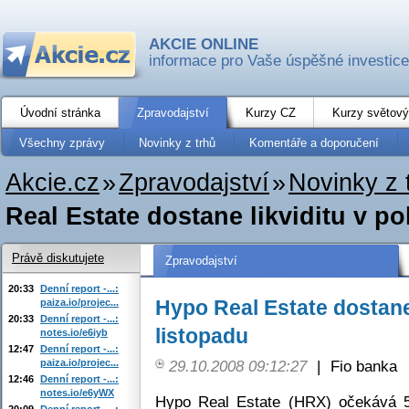
AKCIE ONLINE
informace pro Vaše úspěšné investice
Úvodní stránka
Zpravodajství
Kurzy CZ
Kurzy světový
Všechny zprávy
Novinky z trhů
Komentáře a doporučení
Akcie.cz
»
Zpravodajství
»
Novinky z 
Real Estate dostane likviditu v po
Právě diskutujete
Zpravodajství
20:33
Denní report -...:
Hypo Real Estate dostane 
paiza.io/projec...
20:33
Denní report -...:
listopadu
notes.io/e6iyb
12:47
Denní report -...:
paiza.io/projec...
29.10.2008 09:12:27
|
Fio banka
12:46
Denní report -...:
notes.io/e6yWX
Hypo Real Estate (HRX) očekává 50
20:09
Denní report -...: