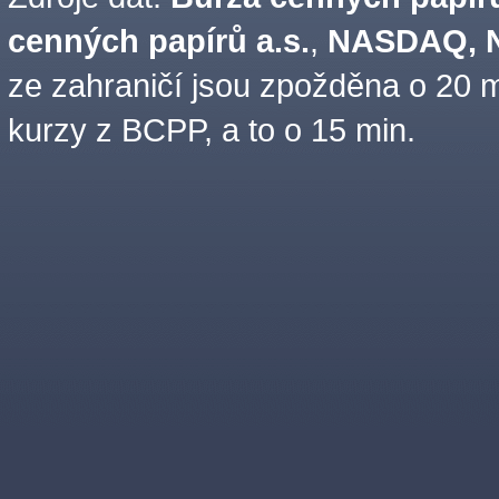
cenných papírů a.s.
,
NASDAQ, N
ze zahraničí jsou zpožděna o 20 m
kurzy z BCPP, a to o 15 min.