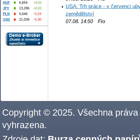
HUF
6,654
+0,01
USA: Trh práce - v červenci ub
JPY
13,286
+0,01
zemědělství
PLN
5,646
-0,24
USD
21,039
-0,30
Fio
07.08. 14:50
Copyright © 2025. Všechna práva
vyhrazena.
Zdroje dat:
Burza cenných papírů