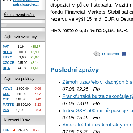
dispozici v půlce listopadu. Mezití
paiza.io/projec...
fondu Financial Markets Stabilisat
Škola investování
rezervu ve výši 15 mld. EUR u Deut
HRX roste o 6,37 % na 5,191 EUR.
Zajímavé vzestupy
PVT
1,19
+38,37
NLOK
600,00
+3,99
Diskutovat
F
FIXZO
53,00
+3,92
CZGCE
985,00
+3,14
UQA
441,80
+1,61
Poslední zprávy
Zajímavé poklesy
Zámoří uzavřelo v kladných č
Fio
07.08. 22:25
VOW3
1 800,00
-5,06
CSG
441,60
-4,62
Frankfurtská burza zakončuje 
CTP
361,20
-3,42
Fio
07.08. 18:01
MATTE
18 600,00
-3,13
Index S&P 500 mírně posiluje p
PEN
6,40
-3,03
Fio
07.08. 15:49
Kurzovní lístek
Americké futures kontrakty mírn
EUR
24,265
-0,22
Fio
07.08. 15:20