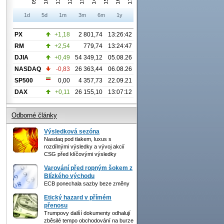
1d
5d
1m
3m
6m
1y
PX
+1,18
2 801,74
13:26:42
RM
+2,54
779,74
13:24:47
DJIA
+0,49
54 349,12
05.08.26
NASDAQ
-0,83
26 363,44
06.08.26
SP500
0,00
4 357,73
22.09.21
DAX
+0,11
26 155,10
13:07:12
Odborné články
Výsledková sezóna
Nasdaq pod tlakem, luxus s
rozdílnými výsledky a vývoj akcií
CSG před klíčovými výsledky
Varování před ropným šokem z
Blízkého východu
ECB ponechala sazby beze změny
Etický hazard v přímém
přenosu
Trumpovy další dokumenty odhalují
zběsilé tempo obchodování na burze