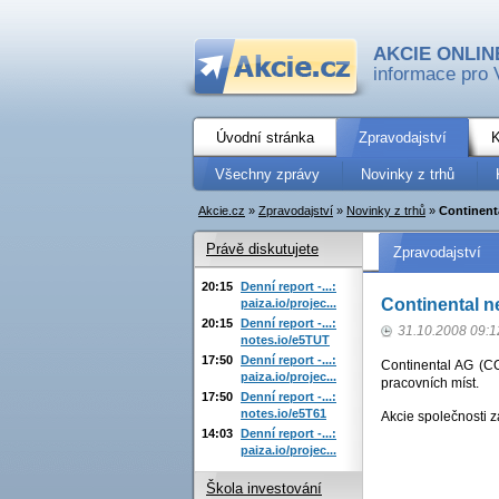
AKCIE ONLIN
informace pro 
Úvodní stránka
Zpravodajství
K
Všechny zprávy
Novinky z trhů
Akcie.cz
»
Zpravodajství
»
Novinky z trhů
»
Continent
Právě diskutujete
Zpravodajství
20:15
Denní report -...:
Continental n
paiza.io/projec...
20:15
Denní report -...:
31.10.2008 09:1
notes.io/e5TUT
17:50
Denní report -...:
Continental AG (CO
paiza.io/projec...
pracovních míst.
17:50
Denní report -...:
notes.io/e5T61
Akcie společnosti 
14:03
Denní report -...:
paiza.io/projec...
Škola investování