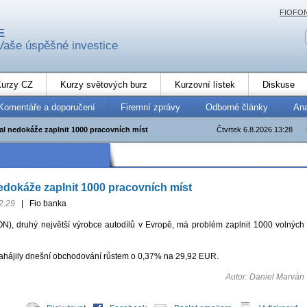
FIOFO
E
Vaše úspěšné investice
urzy CZ
Kurzy světových burz
Kurzovní lístek
Diskuse
Komentáře a doporučení
Firemní zprávy
Odborné články
An
al nedokáže zaplnit 1000 pracovních míst
Čtvrtek 6.8.2026 13:28
edokáže zaplnit 1000 pracovních míst
2:29
|
Fio banka
N), druhý největší výrobce autodílů v Evropě, má problém zaplnit 1000 volných
zahájily dnešní obchodování růstem o 0,37% na 29,92 EUR.
Autor: Daniel Marván