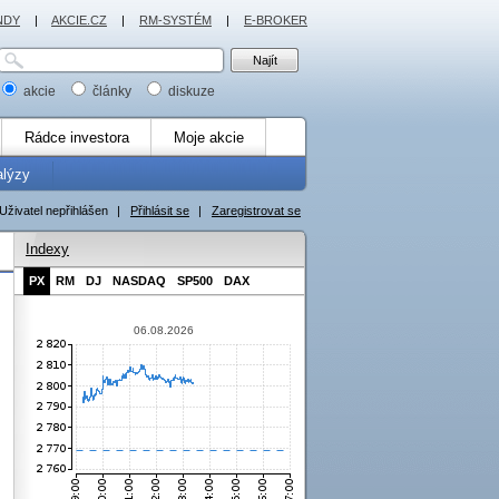
NDY
|
AKCIE.CZ
|
RM-SYSTÉM
|
E-BROKER
akcie
články
diskuze
Rádce investora
Moje akcie
alýzy
Uživatel nepřihlášen
|
Přihlásit se
|
Zaregistrovat se
Indexy
PX
RM
DJ
NASDAQ
SP500
DAX
06.08.2026