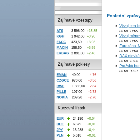
Poslední zpráv
Zajímavé vzestupy
Vývoj cen k
ATS
3 596,00
+15,85
06.08. 11:05
Vývoj měno
KGH
1 942,60
+3,98
06.08. 11:05
FACC
423,50
+3,93
Eurozóna: M
MACIN
158,50
+3,59
06.08. 11:04
ERBAG
2 891,00
+2,48
DAX otevírá
06.08. 10:06
Zajímavé poklesy
Pražská bur
06.08. 09:27
EMAN
40,00
-4,76
CZGCE
976,00
-3,56
RWE
1 355,00
-2,84
PILLE
107,00
-2,73
NOKIA
209,20
-2,70
Kurzovní lístek
EUR
24,190
+0,04
HUF
6,679
+0,01
JPY
13,288
+0,44
PLN
5,618
+0,01