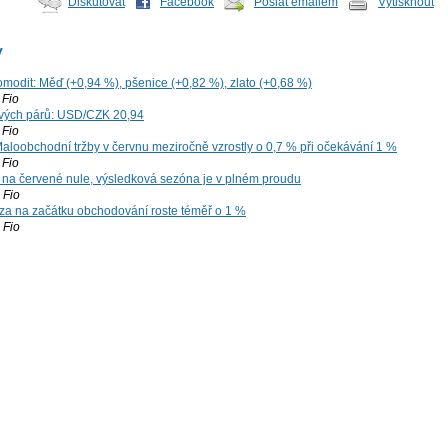
Diskutovat
Facebook
Poslat emailem
Vytisknout
y
omodit: Měď (+0,94 %), pšenice (+0,82 %), zlato (+0,68 %)
Fio
vých párů: USD/CZK 20,94
Fio
aloobchodní tržby v červnu meziročně vzrostly o 0,7 % při očekávání 1 %
Fio
 na červené nule, výsledková sezóna je v plném proudu
Fio
za na začátku obchodování roste téměř o 1 %
Fio