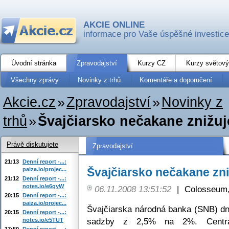
AKCIE ONLINE
informace pro Vaše úspěšné investice
Úvodní stránka
Zpravodajství
Kurzy CZ
Kurzy světový
Všechny zprávy
Novinky z trhů
Komentáře a doporučení
Akcie.cz
»
Zpravodajství
»
Novinky z
trhů
»
Švajčiarsko nečakane znižu
Právě diskutujete
Zpravodajství
21:13
Denní report -...:
Švajčiarsko nečakane zn
paiza.io/projec...
21:12
Denní report -...:
notes.io/e6qyW
06.11.2008 13:51:52
|
Colosseum,
20:15
Denní report -...:
paiza.io/projec...
Švajčiarska národná banka (SNB) dn
20:15
Denní report -...:
sadzby z 2,5% na 2%. Centrá
notes.io/e5TUT
17:50
Denní report -...: