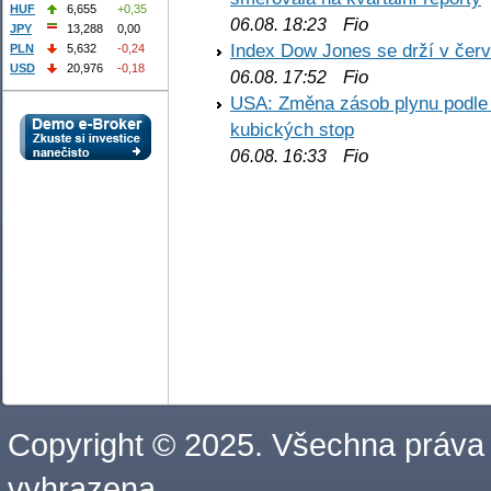
HUF
6,655
+0,35
Fio
06.08. 18:23
JPY
13,288
0,00
Index Dow Jones se drží v čer
PLN
5,632
-0,24
USD
20,976
-0,18
Fio
06.08. 17:52
USA: Změna zásob plynu podle E
kubických stop
Fio
06.08. 16:33
Copyright © 2025. Všechna práva
vyhrazena.