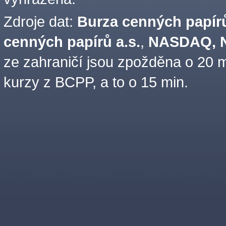
Zdroje dat:
Burza cenných papírů
cenných papírů a.s.
,
NASDAQ, N
ze zahraničí jsou zpožděna o 20 m
kurzy z BCPP, a to o 15 min.