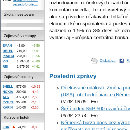
rozhodovanie o úrokových sadzbá
paiza.io/projec...
komentári uviedla, že celosvetový 
Škola investování
ako sa pôvodne očakávalo. Inflačné
ekonomického spomalenia a poklesu 
sadzieb o 1,5% na 3% dnes už ozná
Zajímavé vzestupy
vyhlási aj Európska centrálna banka.
EMAN
43,00
+7,50
DETEL
710,00
+6,61
PRAPM
228,00
+5,56
Diskutovat
F
VIG
1 797,00
+5,09
RBI
1 575,50
+4,61
Poslední zprávy
Zajímavé poklesy
SHELL
877,00
-10,33
Očekávané události: Změna pr
NOKIA
200,00
-4,40
(USA), obchodní biance (Něme
ATS
3 504,00
-2,56
Fio
07.08. 08:05
CZGCE
955,00
-2,15
KARIN
140,00
-2,10
Širší index S&P 500 uzavírá čt
Fio
06.08. 22:14
Kurzovní lístek
Německá burza dnes bez výrazn
EUR
24,210
-0,08
směřovala na kvartální reporty