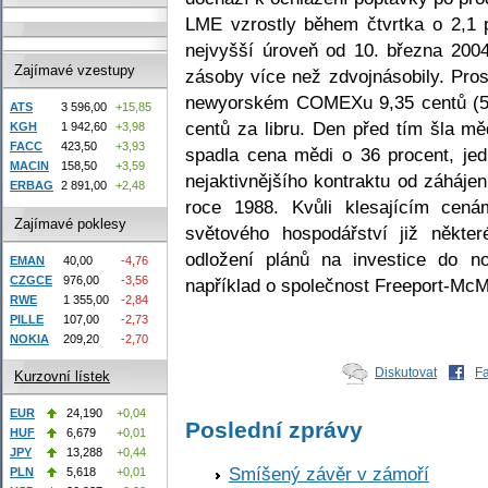
LME vzrostly během čtvrtka o 2,1 
nejvyšší úroveň od 10. března 2004
Zajímavé vzestupy
zásoby více než zdvojnásobily. Prosi
newyorském COMEXu 9,35 centů (5,
ATS
3 596,00
+15,85
centů za libru. Den před tím šla mě
KGH
1 942,60
+3,98
FACC
423,50
+3,93
spadla cena mědi o 36 procent, je
MACIN
158,50
+3,59
nejaktivnějšího kontraktu od záháje
ERBAG
2 891,00
+2,48
roce 1988. Kvůli klesajícím cen
Zajímavé poklesy
světového hospodářství již některé
odložení plánů na investice do n
EMAN
40,00
-4,76
CZGCE
976,00
-3,56
například o společnost Freeport-Mc
RWE
1 355,00
-2,84
PILLE
107,00
-2,73
NOKIA
209,20
-2,70
Diskutovat
F
Kurzovní lístek
EUR
24,190
+0,04
Poslední zprávy
HUF
6,679
+0,01
JPY
13,288
+0,44
Smíšený závěr v zámoří
PLN
5,618
+0,01