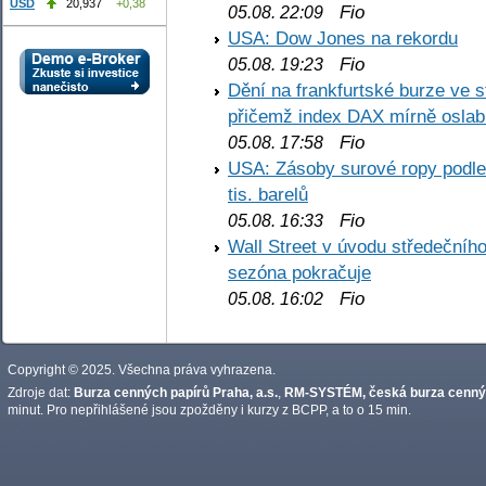
USD
20,937
+0,38
Fio
05.08. 22:09
USA: Dow Jones na rekordu
Fio
05.08. 19:23
Dění na frankfurtské burze ve s
přičemž index DAX mírně oslabi
Fio
05.08. 17:58
USA: Zásoby surové ropy podle 
tis. barelů
Fio
05.08. 16:33
Wall Street v úvodu středečníh
sezóna pokračuje
Fio
05.08. 16:02
Copyright © 2025. Všechna práva vyhrazena.
Zdroje dat:
Burza cenných papírů Praha, a.s.
,
RM-SYSTÉM, česká burza cennýc
minut. Pro nepřihlášené jsou zpožděny i kurzy z BCPP, a to o 15 min.