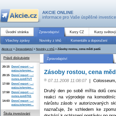
AKCIE ONLINE
informace pro Vaše úspěšné investice
Úvodní stránka
Zpravodajství
Kurzy CZ
Kurzy světový
Všechny zprávy
Novinky z trhů
Komentáře a doporučení
Akcie.cz
»
Zpravodajství
»
Novinky z trhů
»
Zásoby rostou, cena mědi padá
Právě diskutujete
Zpravodajství
20:15
Denní report -...:
Zásoby rostou, cena měd
paiza.io/projec...
20:15
Denní report -...:
notes.io/e5TUT
07.11.2008 11:08:07
|
Colosseum,
17:50
Denní report -...:
paiza.io/projec...
Druhý den po sobě mířila dolů c
17:50
Denní report -...:
reakci na výprodeje na komoditníc
notes.io/e5T61
14:03
Denní report -...:
nárůstu zásob v autorizovaných s
paiza.io/projec...
naznačuje, že vzhledem ke zpomal
Škola investování
dochází k ochlazení poptávky po pr