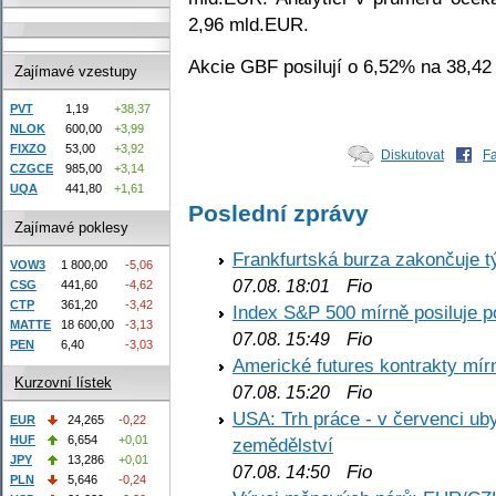
2,96 mld.EUR.
Akcie GBF posilují o 6,52% na 38,4
Zajímavé vzestupy
PVT
1,19
+38,37
NLOK
600,00
+3,99
FIXZO
53,00
+3,92
Diskutovat
F
CZGCE
985,00
+3,14
UQA
441,80
+1,61
Poslední zprávy
Zajímavé poklesy
Frankfurtská burza zakončuje 
VOW3
1 800,00
-5,06
Fio
07.08. 18:01
CSG
441,60
-4,62
CTP
361,20
-3,42
Index S&P 500 mírně posiluje p
MATTE
18 600,00
-3,13
Fio
07.08. 15:49
PEN
6,40
-3,03
Americké futures kontrakty mírn
Kurzovní lístek
Fio
07.08. 15:20
USA: Trh práce - v červenci ub
EUR
24,265
-0,22
HUF
6,654
+0,01
zemědělství
JPY
13,286
+0,01
Fio
07.08. 14:50
PLN
5,646
-0,24