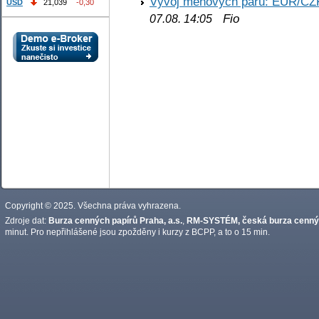
Vývoj měnových párů: EUR/CZ
USD
21,039
-0,30
Fio
07.08. 14:05
Copyright © 2025. Všechna práva vyhrazena.
Zdroje dat:
Burza cenných papírů Praha, a.s.
,
RM-SYSTÉM, česká burza cennýc
minut. Pro nepřihlášené jsou zpožděny i kurzy z BCPP, a to o 15 min.