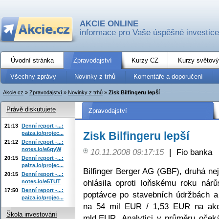
AKCIE ONLINE
informace pro Vaše úspěšné investice
Úvodní stránka
Zpravodajství
Kurzy CZ
Kurzy světový
Všechny zprávy
Novinky z trhů
Komentáře a doporučení
Akcie.cz
»
Zpravodajství
»
Novinky z trhů
»
Zisk Bilfingeru lepší
Právě diskutujete
Zpravodajství
21:13
Denní report -...:
Zisk Bilfingeru lepší
paiza.io/projec...
21:12
Denní report -...:
notes.io/e6qyW
10.11.2008 09:17:15
|
Fio banka
20:15
Denní report -...:
paiza.io/projec...
Bilfinger Berger AG (GBF), druhá ne
20:15
Denní report -...:
ohlásila oproti loňskému roku ná
notes.io/e5TUT
17:50
Denní report -...:
poptávce po stavebních údržbách a 
paiza.io/projec...
na 54 mil EUR / 1,53 EUR na akci
Škola investování
mld.EUR. Analytici v průměru očeká