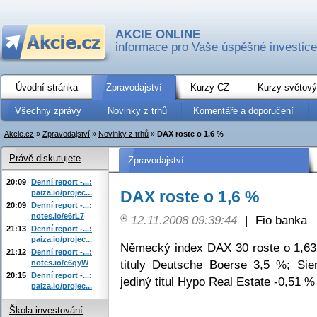
AKCIE ONLINE
informace pro Vaše úspěšné investice
Úvodní stránka
Zpravodajství
Kurzy CZ
Kurzy světový
Všechny zprávy
Novinky z trhů
Komentáře a doporučení
Akcie.cz
»
Zpravodajství
»
Novinky z trhů
»
DAX roste o 1,6 %
Právě diskutujete
Zpravodajství
20:09
Denní report -...:
DAX roste o 1,6 %
paiza.io/projec...
20:09
Denní report -...:
notes.io/e6rL7
12.11.2008 09:39:44
|
Fio banka
21:13
Denní report -...:
paiza.io/projec...
Německý index DAX 30 roste o 1,63
21:12
Denní report -...:
tituly Deutsche Boerse 3,5 %; S
notes.io/e6qyW
20:15
Denní report -...:
jediný titul Hypo Real Estate -0,51 %
paiza.io/projec...
Škola investování