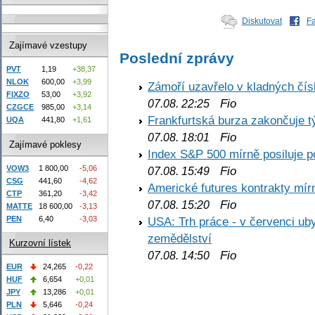
Diskutovat
F
Zajímavé vzestupy
Poslední zprávy
PVT
1,19
+38,37
NLOK
600,00
+3,99
Zámoří uzavřelo v kladných č
FIXZO
53,00
+3,92
Fio
07.08. 22:25
CZGCE
985,00
+3,14
Frankfurtská burza zakončuje 
UQA
441,80
+1,61
Fio
07.08. 18:01
Zajímavé poklesy
Index S&P 500 mírně posiluje p
VOW3
1 800,00
-5,06
Fio
07.08. 15:49
CSG
441,60
-4,62
Americké futures kontrakty mírn
CTP
361,20
-3,42
Fio
07.08. 15:20
MATTE
18 600,00
-3,13
PEN
6,40
-3,03
USA: Trh práce - v červenci ub
zemědělství
Kurzovní lístek
Fio
07.08. 14:50
EUR
24,265
-0,22
HUF
6,654
+0,01
JPY
13,286
+0,01
PLN
5,646
-0,24