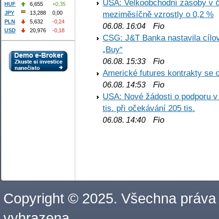
USA: Velkoobchodní zásoby v č
HUF
6,655
+0,35
meziměsíčně vzrostly o 0,2 %
JPY
13,288
0,00
PLN
5,632
-0,24
Fio
06.08. 16:04
USD
20,976
-0,18
CSG: J&T Banka nastavila cílo
„Buy“
Fio
06.08. 15:33
Americké futures kontrakty se 
Fio
06.08. 14:53
USA: Nové žádosti o podporu v
tis. při očekávání 205 tis.
Fio
06.08. 14:40
Copyright © 2025. Všechna práva
vyhrazena.