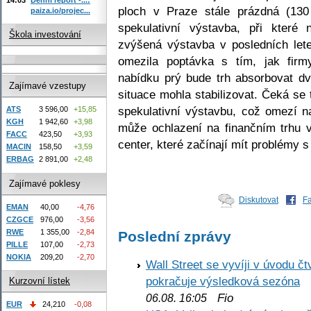
ploch v Praze stále prázdná (130
paiza.io/projec...
spekulativní výstavba, při které
Škola investování
zvýšená výstavba v posledních lete
omezila poptávka s tím, jak firm
nabídku prý bude trh absorbovat d
Zajímavé vzestupy
situace mohla stabilizovat. Čeká se
spekulativní výstavbu, což omezí 
ATS
3 596,00
+15,85
KGH
1 942,60
+3,98
může ochlazení na finančním trhu 
FACC
423,50
+3,93
center, které začínají mít problémy 
MACIN
158,50
+3,59
ERBAG
2 891,00
+2,48
Zajímavé poklesy
Diskutovat
F
EMAN
40,00
-4,76
CZGCE
976,00
-3,56
RWE
1 355,00
-2,84
Poslední zprávy
PILLE
107,00
-2,73
NOKIA
209,20
-2,70
Wall Street se vyvíji v úvodu 
pokračuje výsledková sezóna
Kurzovní lístek
Fio
06.08. 16:05
EUR
24,210
-0,08