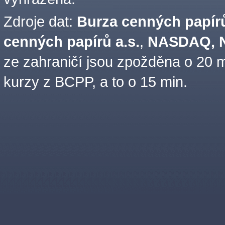
Zdroje dat:
Burza cenných papírů
cenných papírů a.s.
,
NASDAQ, N
ze zahraničí jsou zpožděna o 20 m
kurzy z BCPP, a to o 15 min.