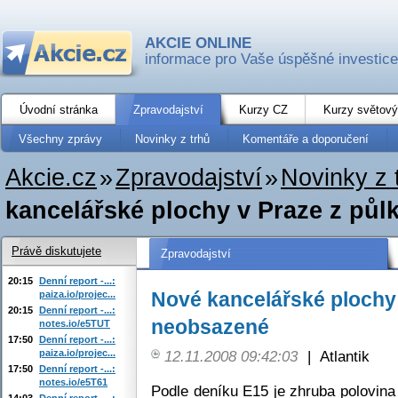
AKCIE ONLINE
informace pro Vaše úspěšné investice
Úvodní stránka
Zpravodajství
Kurzy CZ
Kurzy světový
Všechny zprávy
Novinky z trhů
Komentáře a doporučení
Akcie.cz
»
Zpravodajství
»
Novinky z 
kancelářské plochy v Praze z pů
Právě diskutujete
Zpravodajství
20:15
Denní report -...:
Nové kancelářské plochy 
paiza.io/projec...
20:15
Denní report -...:
neobsazené
notes.io/e5TUT
17:50
Denní report -...:
paiza.io/projec...
12.11.2008 09:42:03
|
Atlantik
17:50
Denní report -...:
notes.io/e5T61
Podle deníku E15 je zhruba polovin
14:03
Denní report -...: