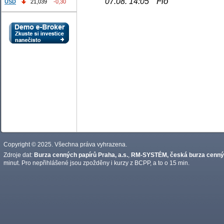
Fio
07.08. 14:05
USD
21,039
-0,30
Copyright © 2025. Všechna práva vyhrazena.
Zdroje dat:
Burza cenných papírů Praha, a.s.
,
RM-SYSTÉM, česká burza cennýc
minut. Pro nepřihlášené jsou zpožděny i kurzy z BCPP, a to o 15 min.