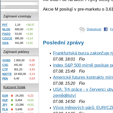
Akcie M posilují v pre-marketu o 3,
Zajímavé vzestupy
PVT
1,19
+38,37
Diskutovat
F
NLOK
600,00
+3,99
FIXZO
53,00
+3,92
CZGCE
985,00
+3,14
Poslední zprávy
UQA
441,80
+1,61
Zajímavé poklesy
Frankfurtská burza zakončuje 
Fio
07.08. 18:01
VOW3
1 800,00
-5,06
Index S&P 500 mírně posiluje p
CSG
441,60
-4,62
CTP
361,20
-3,42
Fio
07.08. 15:49
MATTE
18 600,00
-3,13
Americké futures kontrakty mírn
PEN
6,40
-3,03
Fio
07.08. 15:20
Kurzovní lístek
USA: Trh práce - v červenci ub
zemědělství
EUR
24,265
-0,22
HUF
6,654
+0,01
Fio
07.08. 14:50
JPY
13,286
+0,01
Vývoj měnových párů: EUR/CZ
PLN
5,646
-0,24