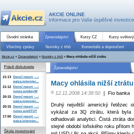
AKCIE ONLINE
informace pro Vaše úspěšné investice
Úvodní stránka
Zpravodajství
Kurzy CZ
Kurzy světový
Všechny zprávy
Novinky z trhů
Komentáře a doporučení
Akcie.cz
»
Zpravodajství
»
Novinky z trhů
»
Macy ohlásila nižší ztrátu
Právě diskutujete
Zpravodajství
21:13
Denní report -...:
Macy ohlásila nižší ztrátu
paiza.io/projec...
21:12
Denní report -...:
notes.io/e6qyW
12.11.2008 14:39:50
|
Fio banka
20:15
Denní report -...:
paiza.io/projec...
Druhý největší americký řetězec 
20:15
Denní report -...:
vykázal za 3Q ztrátu, která byl
notes.io/e5TUT
17:50
Denní report -...:
odhadovali analytici. Čistá ztráta d
paiza.io/projec...
stejné období loňského roku přitom 
Škola investování
mil USD / 8c na akcii. Příjmy klesly