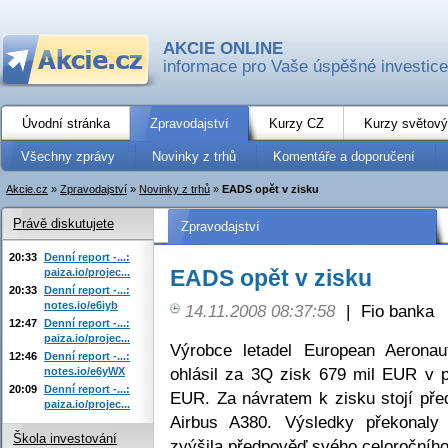
AKCIE ONLINE
informace pro Vaše úspěšné investice
Úvodní stránka
Zpravodajství
Kurzy CZ
Kurzy světový
Všechny zprávy
Novinky z trhů
Komentáře a doporučení
Akcie.cz
»
Zpravodajství
»
Novinky z trhů
»
EADS opět v zisku
Právě diskutujete
Zpravodajství
20:33
Denní report -...:
EADS opět v zisku
paiza.io/projec...
20:33
Denní report -...:
notes.io/e6iyb
14.11.2008 08:37:58
|
Fio banka
12:47
Denní report -...:
paiza.io/projec...
Výrobce letadel European Aerona
12:46
Denní report -...:
ohlásil za 3Q zisk 679 mil EUR v p
notes.io/e6yWX
20:09
Denní report -...:
EUR. Za návratem k zisku stojí pře
paiza.io/projec...
Airbus A380. Výsledky překonaly
Škola investování
zvýšila předpověď svého celoročního