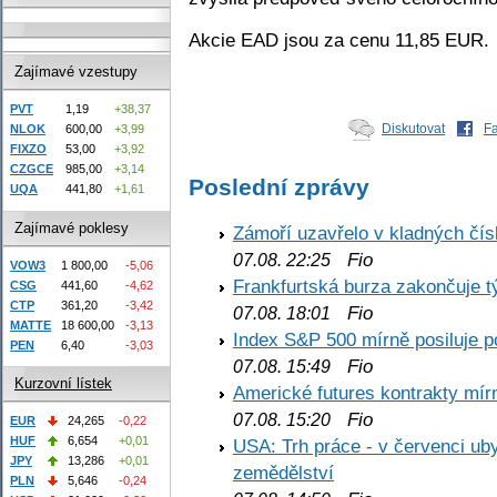
Akcie EAD jsou za cenu 11,85 EUR.
Zajímavé vzestupy
PVT
1,19
+38,37
Diskutovat
F
NLOK
600,00
+3,99
FIXZO
53,00
+3,92
CZGCE
985,00
+3,14
Poslední zprávy
UQA
441,80
+1,61
Zajímavé poklesy
Zámoří uzavřelo v kladných č
Fio
07.08. 22:25
VOW3
1 800,00
-5,06
Frankfurtská burza zakončuje 
CSG
441,60
-4,62
CTP
361,20
-3,42
Fio
07.08. 18:01
MATTE
18 600,00
-3,13
Index S&P 500 mírně posiluje p
PEN
6,40
-3,03
Fio
07.08. 15:49
Kurzovní lístek
Americké futures kontrakty mírn
Fio
07.08. 15:20
EUR
24,265
-0,22
HUF
6,654
+0,01
USA: Trh práce - v červenci ub
JPY
13,286
+0,01
zemědělství
PLN
5,646
-0,24