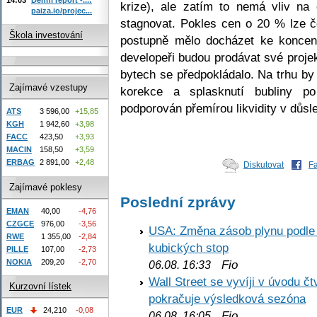
krize), ale zatím to nemá vliv na
paiza.io/projec...
stagnovat. Pokles cen o 20 % lze č
Škola investování
postupně mělo docházet ke koncent
developeři budou prodávat své proje
bytech se předpokládalo. Na trhu by
Zajímavé vzestupy
korekce a splasknutí bubliny po
podporován přemírou likvidity v důs
ATS
3 596,00
+15,85
KGH
1 942,60
+3,98
FACC
423,50
+3,93
MACIN
158,50
+3,59
ERBAG
2 891,00
+2,48
Diskutovat
F
Zajímavé poklesy
Poslední zprávy
EMAN
40,00
-4,76
CZGCE
976,00
-3,56
USA: Změna zásob plynu podle E
RWE
1 355,00
-2,84
kubických stop
PILLE
107,00
-2,73
NOKIA
209,20
-2,70
Fio
06.08. 16:33
Wall Street se vyvíji v úvodu 
Kurzovní lístek
pokračuje výsledková sezóna
EUR
24,210
-0,08
Fio
06.08. 16:05