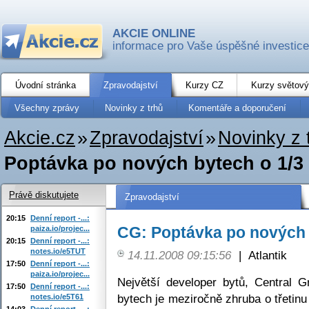
AKCIE ONLINE
informace pro Vaše úspěšné investice
Úvodní stránka
Zpravodajství
Kurzy CZ
Kurzy světový
Všechny zprávy
Novinky z trhů
Komentáře a doporučení
Akcie.cz
»
Zpravodajství
»
Novinky z 
Poptávka po nových bytech o 1/3
Právě diskutujete
Zpravodajství
20:15
Denní report -...:
CG: Poptávka po nových 
paiza.io/projec...
20:15
Denní report -...:
notes.io/e5TUT
14.11.2008 09:15:56
|
Atlantik
17:50
Denní report -...:
paiza.io/projec...
Největší developer bytů, Central 
17:50
Denní report -...:
bytech je meziročně zhruba o třetinu
notes.io/e5T61
14:03
Denní report -...: