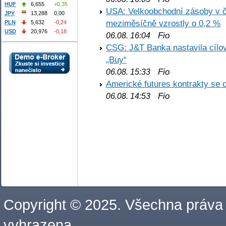
HUF
6,655
+0,35
USA: Velkoobchodní zásoby v č
JPY
13,288
0,00
meziměsíčně vzrostly o 0,2 %
PLN
5,632
-0,24
USD
20,976
-0,18
Fio
06.08. 16:04
CSG: J&T Banka nastavila cílo
„Buy“
Fio
06.08. 15:33
Americké futures kontrakty se 
Fio
06.08. 14:53
Copyright © 2025. Všechna práva
vyhrazena.