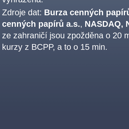
Zdroje dat:
Burza cenných papírů
cenných papírů a.s.
,
NASDAQ, N
ze zahraničí jsou zpožděna o 20 m
kurzy z BCPP, a to o 15 min.