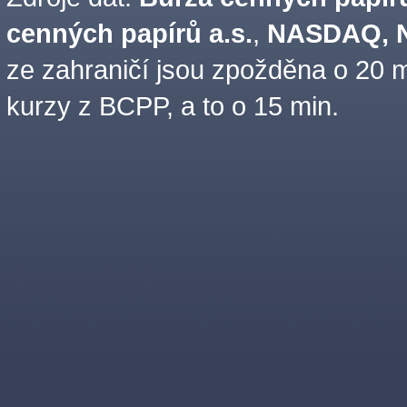
cenných papírů a.s.
,
NASDAQ, N
ze zahraničí jsou zpožděna o 20 m
kurzy z BCPP, a to o 15 min.