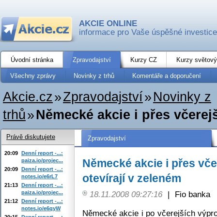
AKCIE ONLINE
informace pro Vaše úspěšné investice
Úvodní stránka
Zpravodajství
Kurzy CZ
Kurzy světový
Všechny zprávy
Novinky z trhů
Komentáře a doporučení
Akcie.cz
»
Zpravodajství
»
Novinky z
trhů
»
Německé akcie i přes včerejš
Právě diskutujete
Zpravodajství
20:09
Denní report -...:
Německé akcie i přes vče
paiza.io/projec...
20:09
Denní report -...:
otevírají v zeleném
notes.io/e6rL7
21:13
Denní report -...:
paiza.io/projec...
18.11.2008 09:27:16
|
Fio banka
21:12
Denní report -...:
notes.io/e6qyW
Německé akcie i po včerejších výpro
20:15
Denní report -...: