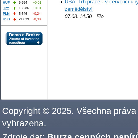
USA: Trh práce - v červenci ub
HUF
6,654
+0,01
zemědělství
JPY
13,286
+0,01
PLN
5,646
-0,24
Fio
07.08. 14:50
USD
21,039
-0,30
Copyright © 2025. Všechna práva
vyhrazena.
Zdroje dat:
Burza cenných papírů