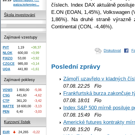
číslech. Index DAX aktuálně posiluj
paiza.io/projec...
E.ON (EOAN, 1,45%), Volkswagen (
Škola investování
1,86%). Na druhé straně výrazně 
Continental (CON, -4,46%).
Zajímavé vzestupy
PVT
1,19
+38,37
Diskutovat
F
NLOK
600,00
+3,99
FIXZO
53,00
+3,92
CZGCE
985,00
+3,14
Poslední zprávy
UQA
441,80
+1,61
Zámoří uzavřelo v kladných č
Zajímavé poklesy
Fio
07.08. 22:25
VOW3
1 800,00
-5,06
Frankfurtská burza zakončuje 
CSG
441,60
-4,62
Fio
07.08. 18:01
CTP
361,20
-3,42
MATTE
18 600,00
-3,13
Index S&P 500 mírně posiluje p
PEN
6,40
-3,03
Fio
07.08. 15:49
Americké futures kontrakty mírn
Kurzovní lístek
Fio
07.08. 15:20
EUR
24,265
-0,22