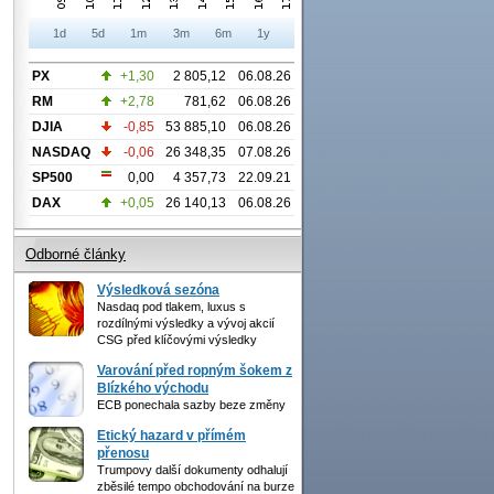
1d
5d
1m
3m
6m
1y
PX
+1,30
2 805,12
06.08.26
RM
+2,78
781,62
06.08.26
DJIA
-0,85
53 885,10
06.08.26
NASDAQ
-0,06
26 348,35
07.08.26
SP500
0,00
4 357,73
22.09.21
DAX
+0,05
26 140,13
06.08.26
Odborné články
Výsledková sezóna
Nasdaq pod tlakem, luxus s
rozdílnými výsledky a vývoj akcií
CSG před klíčovými výsledky
Varování před ropným šokem z
Blízkého východu
ECB ponechala sazby beze změny
Etický hazard v přímém
přenosu
Trumpovy další dokumenty odhalují
zběsilé tempo obchodování na burze