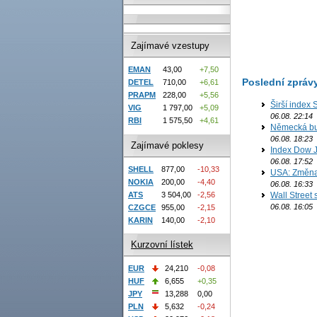
Zajímavé vzestupy
EMAN
43,00
+7,50
Poslední zpráv
DETEL
710,00
+6,61
PRAPM
228,00
+5,56
Širší index 
VIG
1 797,00
+5,09
06.08. 22:14
RBI
1 575,50
+4,61
Německá bur
06.08. 18:23
Zajímavé poklesy
Index Dow J
06.08. 17:52
SHELL
877,00
-10,33
USA: Změna 
NOKIA
200,00
-4,40
06.08. 16:33
ATS
3 504,00
-2,56
Wall Street
06.08. 16:05
CZGCE
955,00
-2,15
KARIN
140,00
-2,10
Kurzovní lístek
EUR
24,210
-0,08
HUF
6,655
+0,35
JPY
13,288
0,00
PLN
5,632
-0,24