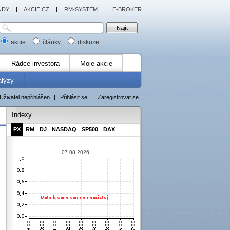
NDY
|
AKCIE.CZ
|
RM-SYSTÉM
|
E-BROKER
akcie
články
diskuze
Rádce investora
Moje akcie
alýzy
Uživatel nepřihlášen
|
Přihlásit se
|
Zaregistrovat se
Indexy
PX
RM
DJ
NASDAQ
SP500
DAX
07.08.2026