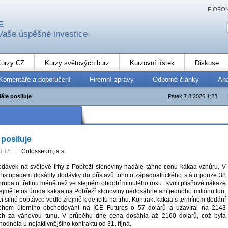
FIOFO
E
Vaše úspěšné investice
urzy CZ
Kurzy světových burz
Kurzovní lístek
Diskuse
Komentáře a doporučení
Firemní zprávy
Odborné články
An
ále posiluje
Pátek 7.8.2026 1:23
posiluje
8:15
|
Colosseum, a.s.
odávek na světové trhy z Pobřeží slonoviny nadále táhne cenu kakaa vzhůru. V
 listopadem dosáhly dodávky do přístavů tohoto západoafrického státu pouze 38
zhruba o třetinu méně než ve stejném období minulého roku. Kvůli plísňové nákaze
ejmě letos úroda kakaa na Pobřeží slonoviny nedosáhne ani jednoho miliónu tun,
ící silné poptávce vedlo zřejmě k deficitu na trhu. Kontrakt kakaa s termínem dodání
během úterního obchodování na ICE Futures o 57 dolarů a uzavíral na 2143
ech za váhovou tunu. V průběhu dne cena dosáhla až 2160 dolarů, což byla
odnota u nejaktivnějšího kontraktu od 31. října.