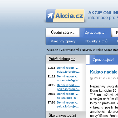
AKCIE ONLIN
informace pro 
Úvodní stránka
Zpravodajství
K
Všechny zprávy
Novinky z trhů
Akcie.cz
»
Zpravodajství
»
Novinky z trhů
»
Kakao nad
Právě diskutujete
Zpravodajství
21:13
Denní report -...:
Kakao nadále 
paiza.io/projec...
21:12
Denní report -...:
26.11.2008 12:0
notes.io/e6qyW
20:15
Denní report -...:
Nepříznivý vývoj d
paiza.io/projec...
týdnu končícím 16.
20:15
Denní report -...:
715 tun, což bylo 
notes.io/e5TUT
a silným dešťům zř
17:50
Denní report -...:
to by při přetrvávaj
paiza.io/projec...
v březnu posílil 
amerických dolar
Škola investování
nejvyšší dosažená h