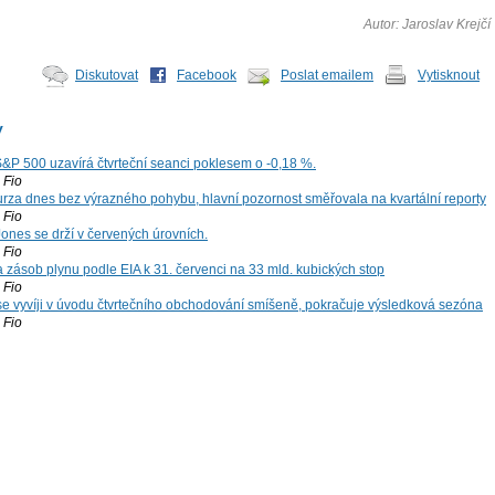
Autor: Jaroslav Krejčí
Diskutovat
Facebook
Poslat emailem
Vytisknout
y
S&P 500 uzavírá čtvrteční seanci poklesem o -0,18 %.
Fio
za dnes bez výrazného pohybu, hlavní pozornost směřovala na kvartální reporty
Fio
ones se drží v červených úrovních.
Fio
zásob plynu podle EIA k 31. červenci na 33 mld. kubických stop
Fio
 se vyvíji v úvodu čtvrtečního obchodování smíšeně, pokračuje výsledková sezóna
Fio