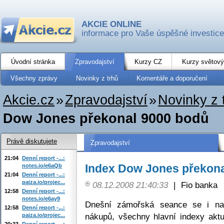
AKCIE ONLINE
informace pro Vaše úspěšné investice
Úvodní stránka
Zpravodajství
Kurzy CZ
Kurzy světový
Všechny zprávy
Novinky z trhů
Komentáře a doporučení
Akcie.cz
»
Zpravodajství
»
Novinky z 
Dow Jones překonal 9000 bodů
Právě diskutujete
Zpravodajství
21:04
Denní report -...:
Index Dow Jones překona
notes.io/e6aQb
21:04
Denní report -...:
paiza.io/projec...
08.12.2008 21:40:33
|
Fio banka
12:58
Denní report -...:
notes.io/e6ay9
Dnešní zámořská seance se i na
12:58
Denní report -...:
nákupů, všechny hlavní indexy aktu
paiza.io/projec...
20:33
Denní report -...: