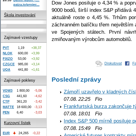
Dow Jones posiluje o 4,34 % a poprv
paiza.io/projec...
9000 bodů, širší index S&P přidává 
Škola investování
aktuálně roste o 4,45 %. Trhům po
záchranném balíčku třem největším 
ve Spojených státech. První návr
Zajímavé vzestupy
zmiňovaným výrobcům automobilů.
PVT
1,19
+38,37
NLOK
600,00
+3,99
FIXZO
53,00
+3,92
Diskutovat
F
CZGCE
985,00
+3,14
UQA
441,80
+1,61
Poslední zprávy
Zajímavé poklesy
VOW3
1 800,00
-5,06
Zámoří uzavřelo v kladných č
CSG
441,60
-4,62
Fio
07.08. 22:25
CTP
361,20
-3,42
Frankfurtská burza zakončuje 
MATTE
18 600,00
-3,13
PEN
6,40
-3,03
Fio
07.08. 18:01
Index S&P 500 mírně posiluje p
Kurzovní lístek
Fio
07.08. 15:49
EUR
24,265
-0,22
Americké futures kontrakty mírn