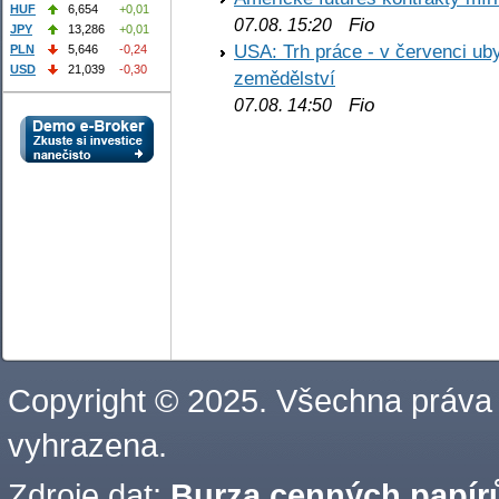
HUF
6,654
+0,01
Fio
07.08. 15:20
JPY
13,286
+0,01
USA: Trh práce - v červenci ub
PLN
5,646
-0,24
USD
21,039
-0,30
zemědělství
Fio
07.08. 14:50
Copyright © 2025. Všechna práva
vyhrazena.
Zdroje dat:
Burza cenných papírů