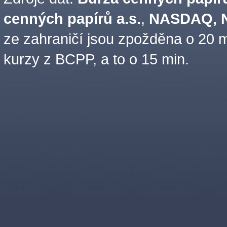
cenných papírů a.s.
,
NASDAQ, N
ze zahraničí jsou zpožděna o 20 m
kurzy z BCPP, a to o 15 min.