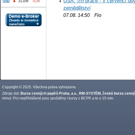
USA: Trh práce - v červenci ub
USD
21,039
-0,30
zemědělství
Fio
07.08. 14:50
Copyright © 2025. Všechna práva vyhrazena.
Zdroje dat:
Burza cenných papírů Praha, a.s.
,
RM-SYSTÉM, česká burza cennýc
minut. Pro nepřihlášené jsou zpožděny i kurzy z BCPP, a to o 15 min.