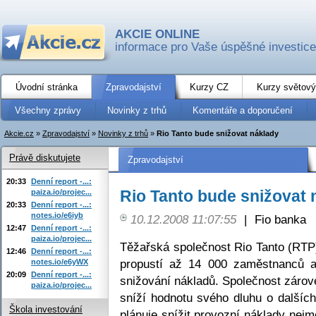
AKCIE ONLINE
informace pro Vaše úspěšné investice
Úvodní stránka
Zpravodajství
Kurzy CZ
Kurzy světový
Všechny zprávy
Novinky z trhů
Komentáře a doporučení
Akcie.cz
»
Zpravodajství
»
Novinky z trhů
»
Rio Tanto bude snižovat náklady
Právě diskutujete
Zpravodajství
20:33
Denní report -...:
Rio Tanto bude snižovat 
paiza.io/projec...
20:33
Denní report -...:
notes.io/e6iyb
10.12.2008 11:07:55
|
Fio banka
12:47
Denní report -...:
paiza.io/projec...
Těžařská společnost Rio Tanto (RTP)
12:46
Denní report -...:
propustí až 14 000 zaměstnanců a
notes.io/e6yWX
20:09
Denní report -...:
snižování nákladů. Společnost zárov
paiza.io/projec...
sníží hodnotu svého dluhu o dalšíc
Škola investování
plánuje snížit provozní náklady nej