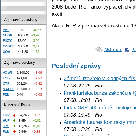
2008 bude Rio Tanto vyplácet div
akcii.
Zajímavé vzestupy
Akcie RTP v pre-marketu rostou o 1
PVT
1,19
+38,37
NLOK
600,00
+3,99
FIXZO
53,00
+3,92
CZGCE
985,00
+3,14
Diskutovat
F
UQA
441,80
+1,61
Zajímavé poklesy
Poslední zprávy
VOW3
1 800,00
-5,06
Zámoří uzavřelo v kladných č
CSG
441,60
-4,62
CTP
361,20
-3,42
Fio
07.08. 22:25
MATTE
18 600,00
-3,13
Frankfurtská burza zakončuje 
PEN
6,40
-3,03
Fio
07.08. 18:01
Kurzovní lístek
Index S&P 500 mírně posiluje p
Fio
07.08. 15:49
EUR
24,265
-0,22
HUF
6,654
+0,01
Americké futures kontrakty mírn
JPY
13,286
+0,01
Fio
07.08. 15:20
PLN
5,646
-0,24