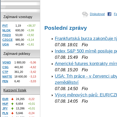
Diskutovat
F
Zajímavé vzestupy
PVT
1,19
+38,37
Poslední zprávy
NLOK
600,00
+3,99
FIXZO
53,00
+3,92
Frankfurtská burza zakončuje 
CZGCE
985,00
+3,14
Fio
07.08. 18:01
UQA
441,80
+1,61
Index S&P 500 mírně posiluje p
Zajímavé poklesy
Fio
07.08. 15:49
VOW3
1 800,00
-5,06
Americké futures kontrakty mírn
CSG
441,60
-4,62
Fio
07.08. 15:20
CTP
361,20
-3,42
USA: Trh práce - v červenci ub
MATTE
18 600,00
-3,13
PEN
6,40
-3,03
zemědělství
Fio
07.08. 14:50
Kurzovní lístek
Vývoj měnových párů: EUR/CZ
EUR
24,265
-0,22
Fio
07.08. 14:05
HUF
6,654
+0,01
JPY
13,286
+0,01
PLN
5,646
-0,24