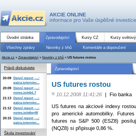
AKCIE ONLINE
informace pro Vaše úspěšné investice
Úvodní stránka
Zpravodajství
Kurzy CZ
Kurzy světový
Všechny zprávy
Novinky z trhů
Komentáře a doporučení
Akcie.cz
»
Zpravodajství
»
Novinky z trhů
»
US futures rostou
Právě diskutujete
Zpravodajství
20:09
Denní report -...:
US futures rostou
paiza.io/projec...
20:09
Denní report -...:
notes.io/e6rL7
10.12.2008 11:41:26
|
Fio banka
21:13
Denní report -...:
paiza.io/projec...
US futures na akciové indexy rosto
21:12
Denní report -...:
pro americké automobilky. Future
notes.io/e6qyW
20:15
Denní report -...:
futures na S&P 500 (ESZ8) posilu
paiza.io/projec...
(NQZ8) si připisuje 0,86 %.
Škola investování