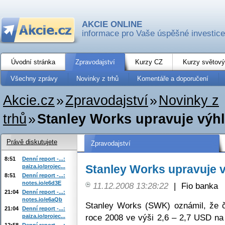
AKCIE ONLINE
informace pro Vaše úspěšné investice
Úvodní stránka
Zpravodajství
Kurzy CZ
Kurzy světový
Všechny zprávy
Novinky z trhů
Komentáře a doporučení
Akcie.cz
»
Zpravodajství
»
Novinky z
trhů
»
Stanley Works upravuje výhl
Právě diskutujete
Zpravodajství
8:51
Denní report -...:
Stanley Works upravuje v
paiza.io/projec...
8:51
Denní report -...:
notes.io/e6d3E
11.12.2008 13:28:22
|
Fio banka
21:04
Denní report -...:
notes.io/e6aQb
Stanley Works (SWK) oznámil, že č
21:04
Denní report -...:
roce 2008 ve výši 2,6 – 2,7 USD na
paiza.io/projec...
12:58
Denní report -...: