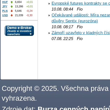
HUF
6,654
+0,01
Evropské futures kontrakty se 
JPY
13,286
+0,01
Fio
10.08. 08:44
PLN
5,646
-0,24
Očekávané události: Míra nezam
USD
21,039
-0,30
důvěry Sentix (eurozóna)
Fio
10.08. 08:17
Zámoří uzavřelo v kladných č
Fio
07.08. 22:25
Copyright © 2025. Všechna práva
vyhrazena.
Zdroje dat:
Burza cenných papírů