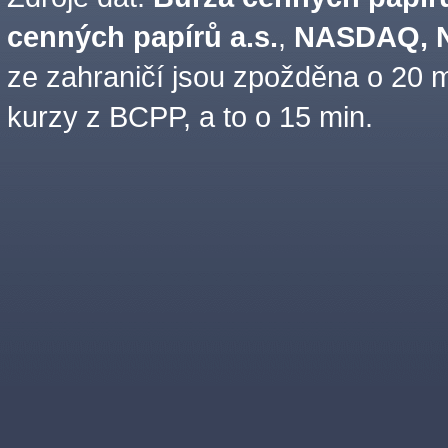
cenných papírů a.s.
,
NASDAQ, N
ze zahraničí jsou zpožděna o 20 m
kurzy z BCPP, a to o 15 min.