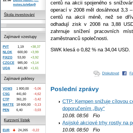
centů na akcii spojeného s snižová
notes.io/e6ay9
operací v 2008 měl dosáhnout 3,3 –
Škola investování
centů na akcii méně, než se dřív
odhadují zisk v 2008 na 3,88 USD
zahrnuje snížení pracovních m
Zajímavé vzestupy
zaměstnanců společnosti.
PVT
1,19
+38,37
SWK klesá o 0,82 % na 34,04 USD.
NLOK
600,00
+3,99
FIXZO
53,00
+3,92
CZGCE
985,00
+3,14
UQA
441,80
+1,61
Diskutovat
F
Zajímavé poklesy
Poslední zprávy
VOW3
1 800,00
-5,06
CSG
441,60
-4,62
CTP
361,20
-3,42
CTP: Kempen snižuje cílovou 
MATTE
18 600,00
-3,13
doporučením „Buy“
PEN
6,40
-3,03
Fio
10.08. 08:56
Kurzovní lístek
Asijské akciové trhy rostly na 
Fio
10.08. 08:50
EUR
24,265
-0,22