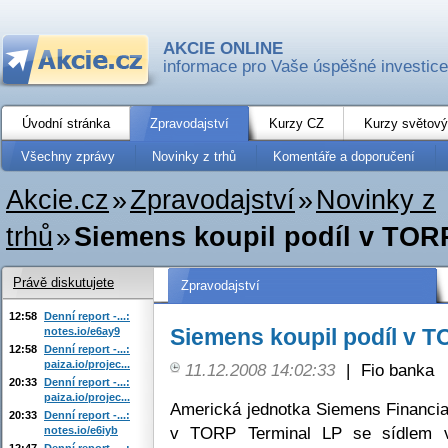
AKCIE ONLINE
informace pro Vaše úspěšné investice
Úvodní stránka
Zpravodajství
Kurzy CZ
Kurzy světový
Všechny zprávy
Novinky z trhů
Komentáře a doporučení
Akcie.cz
»
Zpravodajství
»
Novinky z
trhů
»
Siemens koupil podíl v TOR
Právě diskutujete
Zpravodajství
12:58
Denní report -...:
Siemens koupil podíl v T
notes.io/e6ay9
12:58
Denní report -...:
paiza.io/projec...
11.12.2008 14:02:33
|
Fio banka
20:33
Denní report -...:
paiza.io/projec...
Americká jednotka Siemens Financia
20:33
Denní report -...:
v TORP Terminal LP se sídlem v
notes.io/e6iyb
12:47
Denní report -...: