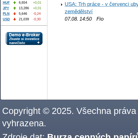
HUF
6,654
+0,01
USA: Trh práce - v červenci ub
JPY
13,286
+0,01
zemědělství
PLN
5,646
-0,24
Fio
07.08. 14:50
USD
21,039
-0,30
Copyright © 2025. Všechna práva
vyhrazena.
Zdroje dat:
Burza cenných papírů