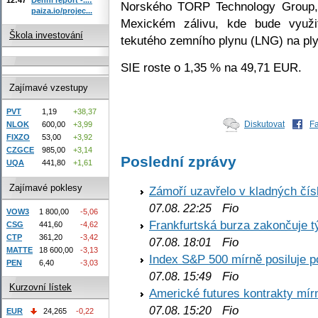
Norského TORP Technology Group, 
paiza.io/projec...
Mexickém zálivu, kde bude využi
Škola investování
tekutého zemního plynu (LNG) na pl
SIE roste o 1,35 % na 49,71 EUR.
Zajímavé vzestupy
PVT
1,19
+38,37
Diskutovat
F
NLOK
600,00
+3,99
FIXZO
53,00
+3,92
CZGCE
985,00
+3,14
Poslední zprávy
UQA
441,80
+1,61
Zajímavé poklesy
Zámoří uzavřelo v kladných č
Fio
07.08. 22:25
VOW3
1 800,00
-5,06
Frankfurtská burza zakončuje 
CSG
441,60
-4,62
CTP
361,20
-3,42
Fio
07.08. 18:01
MATTE
18 600,00
-3,13
Index S&P 500 mírně posiluje p
PEN
6,40
-3,03
Fio
07.08. 15:49
Kurzovní lístek
Americké futures kontrakty mírn
Fio
07.08. 15:20
EUR
24,265
-0,22