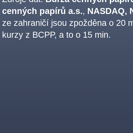
cenných papírů a.s.
,
NASDAQ, N
ze zahraničí jsou zpožděna o 20 m
kurzy z BCPP, a to o 15 min.