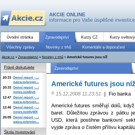
AKCIE ONLINE
informace pro Vaše úspěšné investice
Úvodní stránka
Zpravodajství
Kurzy CZ
Kurzy světový
Všechny zprávy
Novinky z trhů
Komentáře a doporučení
Akcie.cz
»
Zpravodajství
»
Novinky z trhů
»
Americké futures jsou níž
Právě diskutujete
Zpravodajství
20:33
Denní report -...:
Americké futures jsou ní
paiza.io/projec...
20:33
Denní report -...:
notes.io/e6iyb
15.12.2008 11:23:51
|
Fio banka
12:47
Denní report -...:
paiza.io/projec...
Americké futures směřují dolů, kdy
12:46
Denní report -...:
barel. Důležitou zprávou z pátku 
notes.io/e6yWX
20:09
Denní report -...:
USD, která postihne bankovní sekt
paiza.io/projec...
vyjde zpráva o čistém přílivu kapitá
Škola investování