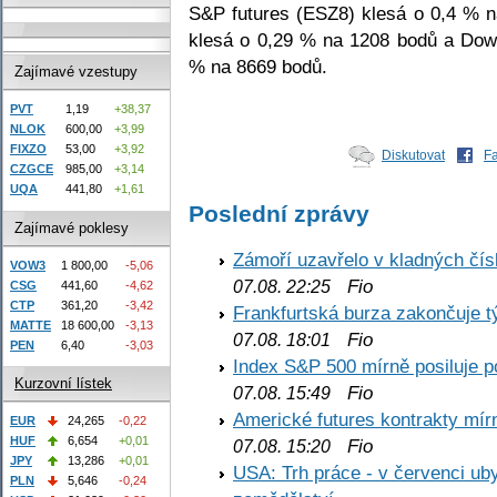
S&P futures (ESZ8) klesá o 0,4 % 
klesá o 0,29 % na 1208 bodů a Dow
% na 8669 bodů.
Zajímavé vzestupy
PVT
1,19
+38,37
NLOK
600,00
+3,99
FIXZO
53,00
+3,92
Diskutovat
F
CZGCE
985,00
+3,14
UQA
441,80
+1,61
Poslední zprávy
Zajímavé poklesy
Zámoří uzavřelo v kladných č
VOW3
1 800,00
-5,06
Fio
07.08. 22:25
CSG
441,60
-4,62
CTP
361,20
-3,42
Frankfurtská burza zakončuje 
MATTE
18 600,00
-3,13
Fio
07.08. 18:01
PEN
6,40
-3,03
Index S&P 500 mírně posiluje p
Kurzovní lístek
Fio
07.08. 15:49
Americké futures kontrakty mírn
EUR
24,265
-0,22
HUF
6,654
+0,01
Fio
07.08. 15:20
JPY
13,286
+0,01
USA: Trh práce - v červenci ub
PLN
5,646
-0,24