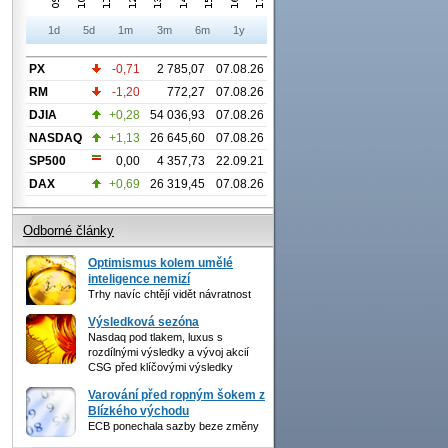
1d
5d
1m
3m
6m
1y
PX
-0,71
2 785,07
07.08.26
RM
-1,20
772,27
07.08.26
DJIA
+0,28
54 036,93
07.08.26
NASDAQ
+1,13
26 645,60
07.08.26
SP500
0,00
4 357,73
22.09.21
DAX
+0,69
26 319,45
07.08.26
Odborné články
Optimismus kolem umělé
inteligence nemizí
Trhy navíc chtějí vidět návratnost
Výsledková sezóna
Nasdaq pod tlakem, luxus s
rozdílnými výsledky a vývoj akcií
CSG před klíčovými výsledky
Varování před ropným šokem z
Blízkého východu
ECB ponechala sazby beze změny