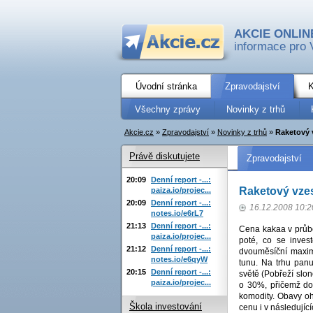
AKCIE ONLIN
informace pro 
Úvodní stránka
Zpravodajství
K
Všechny zprávy
Novinky z trhů
Akcie.cz
»
Zpravodajství
»
Novinky z trhů
»
Raketový 
Právě diskutujete
Zpravodajství
20:09
Denní report -...:
Raketový vze
paiza.io/projec...
20:09
Denní report -...:
16.12.2008 10:2
notes.io/e6rL7
21:13
Denní report -...:
Cena kakaa v průbě
paiza.io/projec...
poté, co se inves
21:12
Denní report -...:
dvouměsíční maxim
notes.io/e6qyW
tunu. Na trhu panu
20:15
Denní report -...:
světě (Pobřeží slon
paiza.io/projec...
o 30%, přičemž do
komodity. Obavy oh
Škola investování
cenu i v následujíc