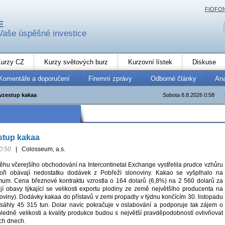
FIOFO
E
Vaše úspěšné investice
urzy CZ
Kurzy světových burz
Kurzovní lístek
Diskuse
Komentáře a doporučení
Firemní zprávy
Odborné články
An
vzestup kakaa
Sobota 8.8.2026 0:58
stup kakaa
0:50
|
Colosseum, a.s.
hu včerejšího obchodování na Intercontinetal Exchange vystřelila prudce vzhůru
toři obávají nedostatku dodávek z Pobřeží slonoviny. Kakao se vyšplhalo na
um. Cena březnové kontraktu vzrostla o 164 dolarů (6,8%) na 2 560 dolarů za
jí obavy týkající se velikosti exportu plodiny ze země největšího producenta na
oviny). Dodávky kakaa do přístavů v zemi propadly v týdnu končícím 30. listopadu
sáhly 45 315 tun. Dolar navíc pokračuje v oslabování a podporuje tak zájem o
ledně velikosti a kvality produkce budou s největší pravděpodobností ovlivňovat
ích dnech.