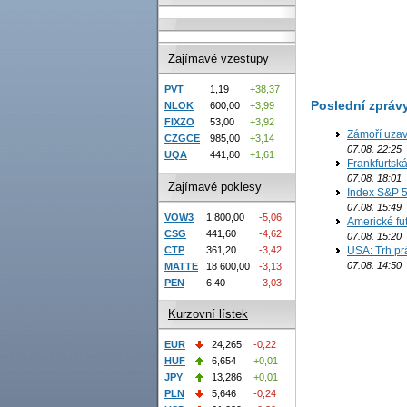
Zajímavé vzestupy
PVT
1,19
+38,37
Poslední zpráv
NLOK
600,00
+3,99
FIXZO
53,00
+3,92
Zámoří uzav
CZGCE
985,00
+3,14
07.08. 22:25
UQA
441,80
+1,61
Frankfurtsk
07.08. 18:01
Zajímavé poklesy
Index S&P 5
07.08. 15:49
VOW3
1 800,00
-5,06
Americké fut
CSG
441,60
-4,62
07.08. 15:20
CTP
361,20
-3,42
USA: Trh prá
07.08. 14:50
MATTE
18 600,00
-3,13
PEN
6,40
-3,03
Kurzovní lístek
EUR
24,265
-0,22
HUF
6,654
+0,01
JPY
13,286
+0,01
PLN
5,646
-0,24