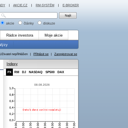
NDY
|
AKCIE.CZ
|
RM-SYSTÉM
|
E-BROKER
akcie
články
diskuze
Rádce investora
Moje akcie
alýzy
Uživatel nepřihlášen
|
Přihlásit se
|
Zaregistrovat se
Indexy
PX
RM
DJ
NASDAQ
SP500
DAX
08.08.2026