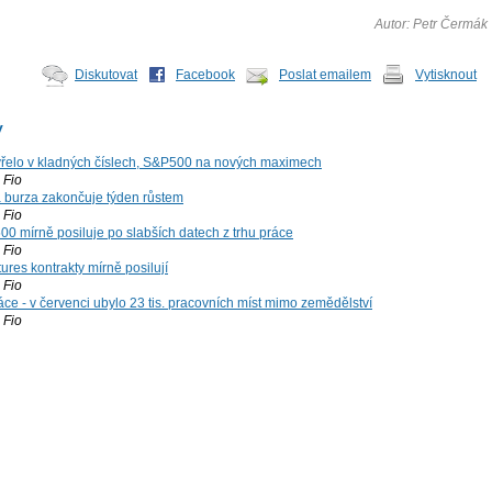
Autor: Petr Čermák
Diskutovat
Facebook
Poslat emailem
Vytisknout
y
řelo v kladných číslech, S&P500 na nových maximech
Fio
á burza zakončuje týden růstem
Fio
00 mírně posiluje po slabších datech z trhu práce
Fio
ures kontrakty mírně posilují
Fio
ce - v červenci ubylo 23 tis. pracovních míst mimo zemědělství
Fio