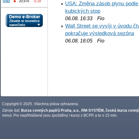
USD
20,976
-0,18
USA: Změna zásob plynu podle E
kubických stop
Fio
06.08. 16:33
Wall Street se vyvíji v úvodu 
pokračuje výsledková sezóna
Fio
06.08. 16:05
Copyright © 2025. Všechna práva vyhrazena.
Zdroje dat:
Burza cenných papírů Praha, a.s.
,
RM-SYSTÉM, česká burza cennýc
minut. Pro nepřihlášené jsou zpožděny i kurzy z BCPP, a to o 15 min.