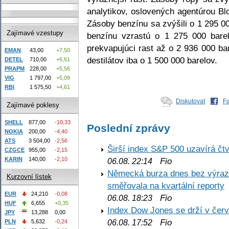
analytikov, oslovených agentúrou Bl
Zásoby benzínu sa zvýšili o 1 295 0
Zajímavé vzestupy
benzínu vzrastú o 1 275 000 barel
prekvapujúci rast až o 2 936 000 b
EMAN
43,00
+7,50
destilátov iba o 1 500 000 barelov.
DETEL
710,00
+6,61
PRAPM
228,00
+5,56
VIG
1 797,00
+5,09
RBI
1 575,50
+4,61
Diskutovat
F
Zajímavé poklesy
SHELL
877,00
-10,33
Poslední zprávy
NOKIA
200,00
-4,40
ATS
3 504,00
-2,56
Širší index S&P 500 uzavírá čt
CZGCE
955,00
-2,15
KARIN
140,00
-2,10
Fio
06.08. 22:14
Německá burza dnes bez výrazn
Kurzovní lístek
směřovala na kvartální reporty
EUR
24,210
-0,08
Fio
06.08. 18:23
HUF
6,655
+0,35
Index Dow Jones se drží v čer
JPY
13,288
0,00
Fio
PLN
5,632
-0,24
06.08. 17:52