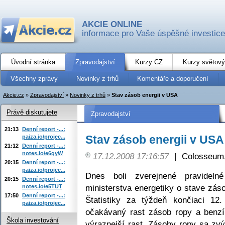
AKCIE ONLINE
informace pro Vaše úspěšné investice
Úvodní stránka
Zpravodajství
Kurzy CZ
Kurzy světový
Všechny zprávy
Novinky z trhů
Komentáře a doporučení
Akcie.cz
»
Zpravodajství
»
Novinky z trhů
»
Stav zásob energii v USA
Právě diskutujete
Zpravodajství
21:13
Denní report -...:
Stav zásob energii v USA
paiza.io/projec...
21:12
Denní report -...:
notes.io/e6qyW
17.12.2008 17:16:57
|
Colosseum,
20:15
Denní report -...:
paiza.io/projec...
Dnes boli zverejnené pravidelné
20:15
Denní report -...:
ministerstva energetiky o stave zás
notes.io/e5TUT
17:50
Denní report -...:
Štatistiky za týždeň končiaci 1
paiza.io/projec...
očakávaný rast zásob ropy a benzí
Škola investování
výraznejší rast. Zásoby ropy sa zv