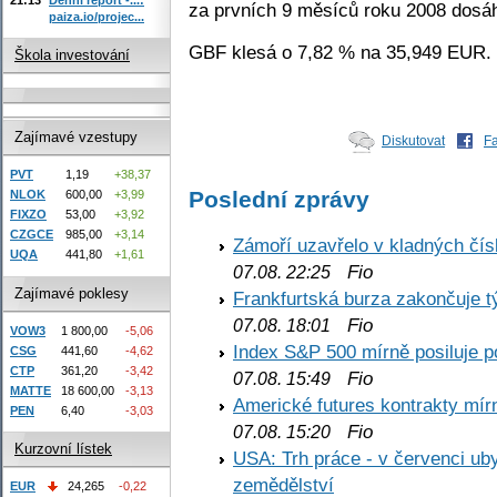
za prvních 9 měsíců roku 2008 dosáh
paiza.io/projec...
GBF klesá o 7,82 % na 35,949 EUR.
Škola investování
Zajímavé vzestupy
Diskutovat
F
PVT
1,19
+38,37
Poslední zprávy
NLOK
600,00
+3,99
FIXZO
53,00
+3,92
CZGCE
985,00
+3,14
Zámoří uzavřelo v kladných č
UQA
441,80
+1,61
Fio
07.08. 22:25
Zajímavé poklesy
Frankfurtská burza zakončuje 
Fio
07.08. 18:01
VOW3
1 800,00
-5,06
Index S&P 500 mírně posiluje p
CSG
441,60
-4,62
CTP
361,20
-3,42
Fio
07.08. 15:49
MATTE
18 600,00
-3,13
Americké futures kontrakty mírn
PEN
6,40
-3,03
Fio
07.08. 15:20
Kurzovní lístek
USA: Trh práce - v červenci ub
zemědělství
EUR
24,265
-0,22