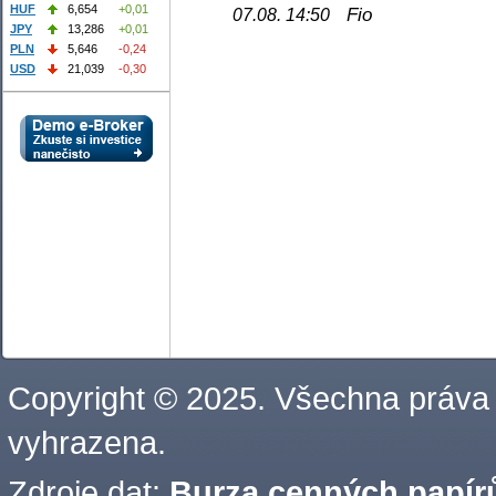
HUF
6,654
+0,01
Fio
07.08. 14:50
JPY
13,286
+0,01
PLN
5,646
-0,24
USD
21,039
-0,30
Copyright © 2025. Všechna práva
vyhrazena.
Zdroje dat:
Burza cenných papírů