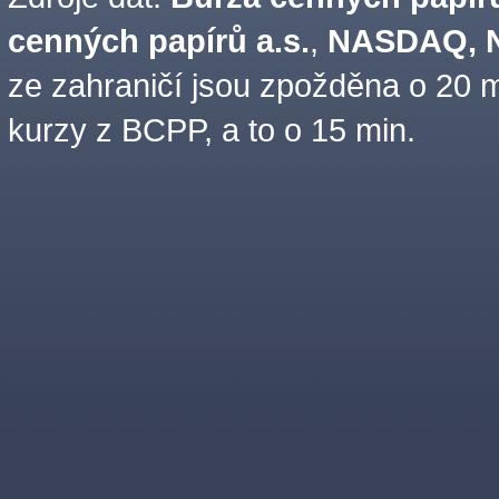
cenných papírů a.s.
,
NASDAQ, N
ze zahraničí jsou zpožděna o 20 m
kurzy z BCPP, a to o 15 min.