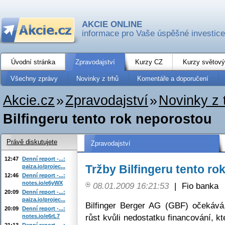
AKCIE ONLINE
informace pro Vaše úspěšné investice
Úvodní stránka
Zpravodajství
Kurzy CZ
Kurzy světový
Všechny zprávy
Novinky z trhů
Komentáře a doporučení
Akcie.cz
»
Zpravodajství
»
Novinky z 
Bilfingeru tento rok neporostou
Právě diskutujete
Zpravodajství
12:47
Denní report -...:
Tržby Bilfingeru tento r
paiza.io/projec...
12:46
Denní report -...:
notes.io/e6yWX
08.01.2009 16:21:53
|
Fio banka
20:09
Denní report -...:
paiza.io/projec...
Bilfinger Berger AG (GBF) očekáv
20:09
Denní report -...:
růst kvůli nedostatku financování, kt
notes.io/e6rL7
21:13
Denní report -...: