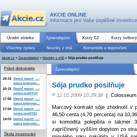
AKCIE ONLINE
informace pro Vaše úspěšné investice
Úvodní stránka
Zpravodajství
Kurzy CZ
Kurzy světový
Všechny zprávy
Novinky z trhů
Komentáře a doporučení
Akcie.cz
»
Zpravodajství
»
Novinky z trhů
»
Sója prudko posilňuje
Právě diskutujete
Zpravodajství
20:15
Denní report -...:
Sója prudko posilňuje
paiza.io/projec...
20:15
Denní report -...:
notes.io/e5TUT
12.01.2009 10:29:38
|
Colosseum,
17:50
Denní report -...:
paiza.io/projec...
Marcový kontrakt sóje zhodnotil v 
17:50
Denní report -...:
46,50 centa (4,70 percenta) na 10,
notes.io/e5T61
14:03
Denní report -...:
si komodita polepšila o takmer 
paiza.io/projec...
zapríčinený vyšším dopytom zo str
Škola investování
minulého roku nakúpila v USA naj