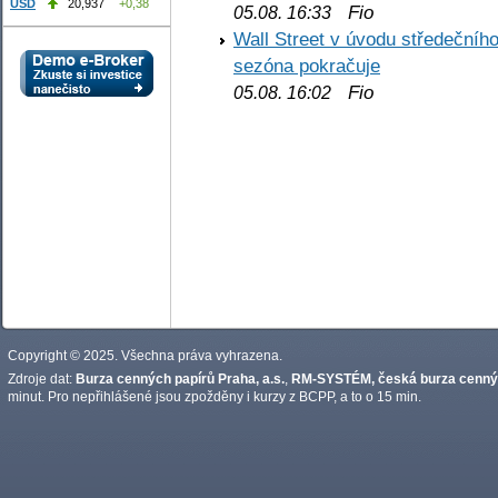
USD
20,937
+0,38
Fio
05.08. 16:33
Wall Street v úvodu středečníh
sezóna pokračuje
Fio
05.08. 16:02
Copyright © 2025. Všechna práva vyhrazena.
Zdroje dat:
Burza cenných papírů Praha, a.s.
,
RM-SYSTÉM, česká burza cennýc
minut. Pro nepřihlášené jsou zpožděny i kurzy z BCPP, a to o 15 min.