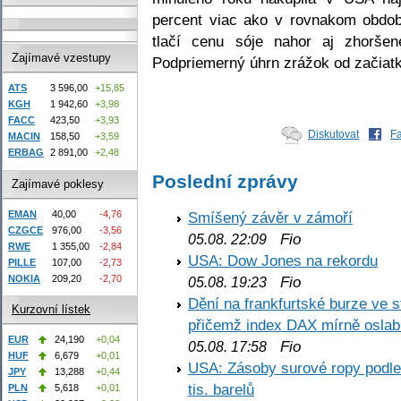
percent viac ako v rovnakom obdo
tlačí cenu sóje nahor aj zhoršen
Zajímavé vzestupy
Podpriemerný úhrn zrážok od začiatku
ATS
3 596,00
+15,85
KGH
1 942,60
+3,98
FACC
423,50
+3,93
Diskutovat
F
MACIN
158,50
+3,59
ERBAG
2 891,00
+2,48
Poslední zprávy
Zajímavé poklesy
EMAN
40,00
-4,76
Smíšený závěr v zámoří
CZGCE
976,00
-3,56
Fio
05.08. 22:09
RWE
1 355,00
-2,84
USA: Dow Jones na rekordu
PILLE
107,00
-2,73
NOKIA
209,20
-2,70
Fio
05.08. 19:23
Dění na frankfurtské burze ve s
Kurzovní lístek
přičemž index DAX mírně oslabi
EUR
24,190
+0,04
Fio
05.08. 17:58
HUF
6,679
+0,01
USA: Zásoby surové ropy podle 
JPY
13,288
+0,44
tis. barelů
PLN
5,618
+0,01