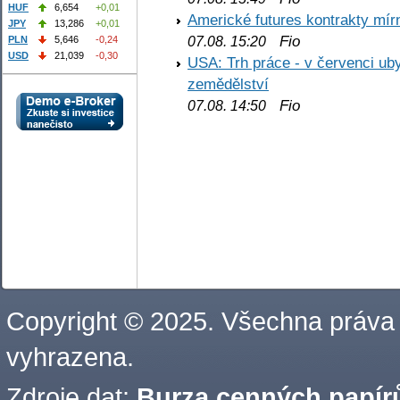
HUF
6,654
+0,01
Americké futures kontrakty mírn
JPY
13,286
+0,01
Fio
PLN
5,646
-0,24
07.08. 15:20
USD
21,039
-0,30
USA: Trh práce - v červenci ub
zemědělství
Fio
07.08. 14:50
Copyright © 2025. Všechna práva
vyhrazena.
Zdroje dat:
Burza cenných papírů