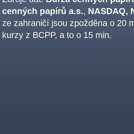
cenných papírů a.s.
,
NASDAQ, N
ze zahraničí jsou zpožděna o 20 m
kurzy z BCPP, a to o 15 min.