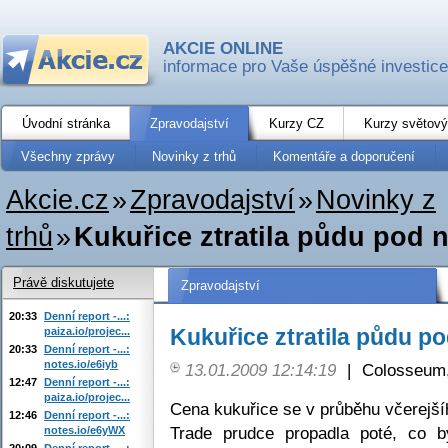
AKCIE ONLINE
informace pro Vaše úspěšné investice
Úvodní stránka
Zpravodajství
Kurzy CZ
Kurzy světový
Všechny zprávy
Novinky z trhů
Komentáře a doporučení
Akcie.cz
»
Zpravodajství
»
Novinky z
trhů
»
Kukuřice ztratila půdu pod
Právě diskutujete
Zpravodajství
20:33
Denní report -...:
Kukuřice ztratila půdu 
paiza.io/projec...
20:33
Denní report -...:
notes.io/e6iyb
13.01.2009 12:14:19
|
Colosseum,
12:47
Denní report -...:
paiza.io/projec...
Cena kukuřice se v průběhu včerejš
12:46
Denní report -...:
Trade prudce propadla poté, co b
notes.io/e6yWX
20:09
Denní report -...: