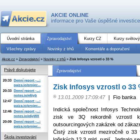
AKCIE ONLINE
informace pro Vaše úspěšné investice
Úvodní stránka
Zpravodajství
Kurzy CZ
Kurzy světový
Všechny zprávy
Novinky z trhů
Komentáře a doporučení
Akcie.cz
»
Zpravodajství
»
Novinky z trhů
»
Zisk Infosys vzrostl o 33 %
Právě diskutujete
Zpravodajství
20:33
Denní report -...:
Zisk Infosys vzrostl o 33
paiza.io/projec...
20:33
Denní report -...:
notes.io/e6iyb
13.01.2009 17:09:47
|
Fio banka
12:47
Denní report -...:
paiza.io/projec...
Indická společnost Infosys Technol
12:46
Denní report -...:
zisk ve 3Q rekordně vzrostl k
notes.io/e6yWX
20:09
Denní report -...:
outsourcingových zakázek od zákazn
paiza.io/projec...
Čistý zisk vzrostl meziročně o 33 
Škola investování
loňských 12,3 mld. rupií. Jednalo se