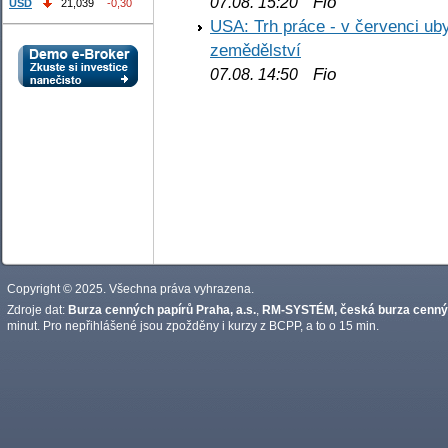
Fio
07.08. 15:20
USD
21,039
-0,30
USA: Trh práce - v červenci ub
zemědělství
Fio
07.08. 14:50
Copyright © 2025. Všechna práva vyhrazena.
Zdroje dat:
Burza cenných papírů Praha, a.s.
,
RM-SYSTÉM, česká burza cennýc
minut. Pro nepřihlášené jsou zpožděny i kurzy z BCPP, a to o 15 min.