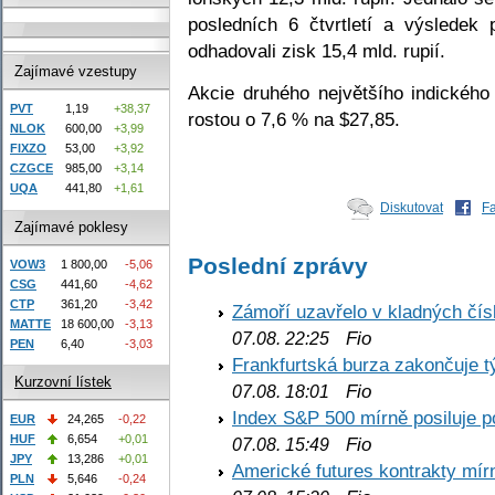
posledních 6 čtvrtletí a výsledek 
odhadovali zisk 15,4 mld. rupií.
Zajímavé vzestupy
Akcie druhého největšího indického
PVT
1,19
+38,37
rostou o 7,6 % na $27,85.
NLOK
600,00
+3,99
FIXZO
53,00
+3,92
CZGCE
985,00
+3,14
UQA
441,80
+1,61
Diskutovat
F
Zajímavé poklesy
Poslední zprávy
VOW3
1 800,00
-5,06
CSG
441,60
-4,62
CTP
361,20
-3,42
Zámoří uzavřelo v kladných č
MATTE
18 600,00
-3,13
Fio
07.08. 22:25
PEN
6,40
-3,03
Frankfurtská burza zakončuje 
Kurzovní lístek
Fio
07.08. 18:01
Index S&P 500 mírně posiluje p
EUR
24,265
-0,22
HUF
6,654
+0,01
Fio
07.08. 15:49
JPY
13,286
+0,01
Americké futures kontrakty mírn
PLN
5,646
-0,24