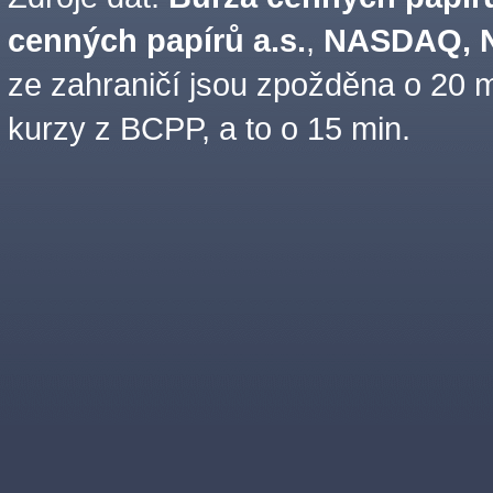
cenných papírů a.s.
,
NASDAQ, N
ze zahraničí jsou zpožděna o 20 m
kurzy z BCPP, a to o 15 min.