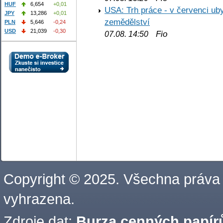
HUF
6,654
+0,01
USA: Trh práce - v červenci ub
JPY
13,286
+0,01
zemědělství
PLN
5,646
-0,24
USD
21,039
-0,30
Fio
07.08. 14:50
Copyright © 2025. Všechna práva
vyhrazena.
Zdroje dat:
Burza cenných papírů