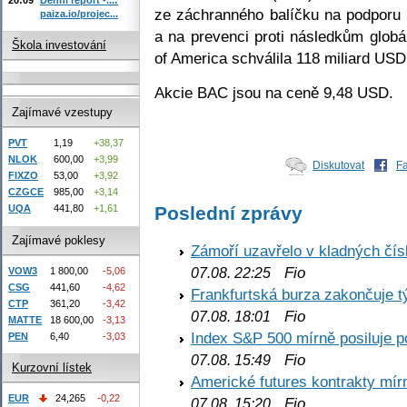
ze záchranného balíčku na podporu 
paiza.io/projec...
a na prevenci proti následkům globá
Škola investování
of America schválila 118 miliard USD 
Akcie BAC jsou na ceně 9,48 USD.
Zajímavé vzestupy
PVT
1,19
+38,37
NLOK
600,00
+3,99
Diskutovat
F
FIXZO
53,00
+3,92
CZGCE
985,00
+3,14
UQA
441,80
+1,61
Poslední zprávy
Zajímavé poklesy
Zámoří uzavřelo v kladných č
Fio
07.08. 22:25
VOW3
1 800,00
-5,06
CSG
441,60
-4,62
Frankfurtská burza zakončuje 
CTP
361,20
-3,42
Fio
07.08. 18:01
MATTE
18 600,00
-3,13
Index S&P 500 mírně posiluje p
PEN
6,40
-3,03
Fio
07.08. 15:49
Kurzovní lístek
Americké futures kontrakty mírn
EUR
24,265
-0,22
Fio
07.08. 15:20