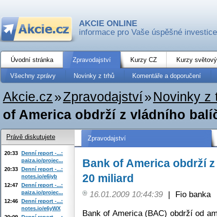
AKCIE ONLINE
informace pro Vaše úspěšné investice
Úvodní stránka
Zpravodajství
Kurzy CZ
Kurzy světový
Všechny zprávy
Novinky z trhů
Komentáře a doporučení
Akcie.cz
»
Zpravodajství
»
Novinky z 
of America obdrží z vládního balíč
Právě diskutujete
Zpravodajství
20:33
Denní report -...:
Bank of America obdrží z 
paiza.io/projec...
20:33
Denní report -...:
20 miliard
notes.io/e6iyb
12:47
Denní report -...:
paiza.io/projec...
16.01.2009 10:44:39
|
Fio banka
12:46
Denní report -...:
notes.io/e6yWX
Bank of America (BAC) obdrží od am
20:09
Denní report -...: