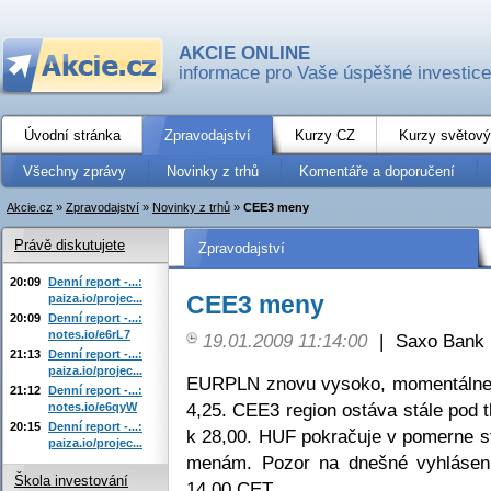
AKCIE ONLINE
informace pro Vaše úspěšné investice
Úvodní stránka
Zpravodajství
Kurzy CZ
Kurzy světový
Všechny zprávy
Novinky z trhů
Komentáře a doporučení
Akcie.cz
»
Zpravodajství
»
Novinky z trhů
»
CEE3 meny
Právě diskutujete
Zpravodajství
20:09
Denní report -...:
CEE3 meny
paiza.io/projec...
20:09
Denní report -...:
notes.io/e6rL7
19.01.2009 11:14:00
|
Saxo Bank
21:13
Denní report -...:
paiza.io/projec...
EURPLN znovu vysoko, momentálne n
21:12
Denní report -...:
4,25. CEE3 region ostáva stále pod
notes.io/e6qyW
20:15
Denní report -...:
k 28,00. HUF pokračuje v pomerne s
paiza.io/projec...
menám. Pozor na dnešné vyhlásen
Škola investování
14,00 CET.