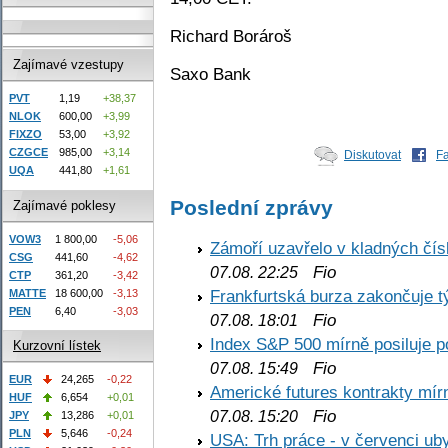
Richard Borároš
Zajímavé vzestupy
Saxo Bank
PVT
1,19
+38,37
NLOK
600,00
+3,99
FIXZO
53,00
+3,92
CZGCE
985,00
+3,14
Diskutovat
F
UQA
441,80
+1,61
Poslední zprávy
Zajímavé poklesy
VOW3
1 800,00
-5,06
Zámoří uzavřelo v kladných č
CSG
441,60
-4,62
Fio
07.08. 22:25
CTP
361,20
-3,42
Frankfurtská burza zakončuje 
MATTE
18 600,00
-3,13
PEN
6,40
-3,03
Fio
07.08. 18:01
Index S&P 500 mírně posiluje p
Kurzovní lístek
Fio
07.08. 15:49
EUR
24,265
-0,22
Americké futures kontrakty mírn
HUF
6,654
+0,01
Fio
07.08. 15:20
JPY
13,286
+0,01
PLN
5,646
-0,24
USA: Trh práce - v červenci ub