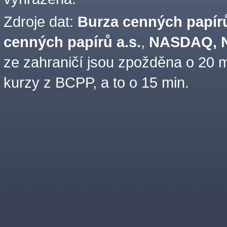
Zdroje dat:
Burza cenných papírů
cenných papírů a.s.
,
NASDAQ, N
ze zahraničí jsou zpožděna o 20 m
kurzy z BCPP, a to o 15 min.