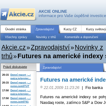
AKCIE ONLINE
informace pro Vaše úspěšné investice
Úvodní stránka
Zpravodajství
Kurzy CZ
Kurzy světový
Všechny zprávy
Novinky z trhů
Komentáře a doporučení
Akcie.cz
»
Zpravodajství
»
Novinky z
trhů
»
Futures na americké indexy
Právě diskutujete
Zpravodajství
20:15
Denní report -...:
Futures na americké ind
paiza.io/projec...
20:15
Denní report -...:
notes.io/e5TUT
22.01.2009 11:23:26
|
Fio banka
17:50
Denní report -...:
paiza.io/projec...
Futures na americké indexy se pohy
17:50
Denní report -...:
Nasdaq roste, zatímco S&P a Dow Jo
notes.io/e5T61
14:03
Denní report -...: