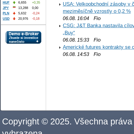
HUF
6,655
+0,35
USA: Velkoobchodní zásoby v č
JPY
13,288
0,00
meziměsíčně vzrostly o 0,2 %
PLN
5,632
-0,24
Fio
06.08. 16:04
USD
20,976
-0,18
CSG: J&T Banka nastavila cílo
„Buy“
Fio
06.08. 15:33
Americké futures kontrakty se 
Fio
06.08. 14:53
Copyright © 2025. Všechna práva
vyhrazena.